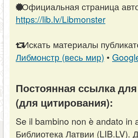
Официальная страница авто
https://lib.lv/Libmonster
Искать материалы публикато
Либмонстр (весь мир)
•
Googl
Постоянная ссылка для
(для цитирования):
Se il bambino non è andato in as
Библиотека Латвии (LIB.LV). 