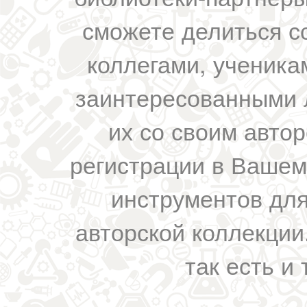
сможете делиться с
коллегами, ученика
заинтересованными 
их со своим авто
регистрации в Вашем
инструментов для
авторской коллекции.
так есть и 