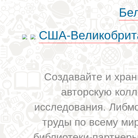
Бе
США-Великобрит
Создавайте и хран
авторскую колл
исследования. Либм
труды по всему мир
библиотеки-партнеры,