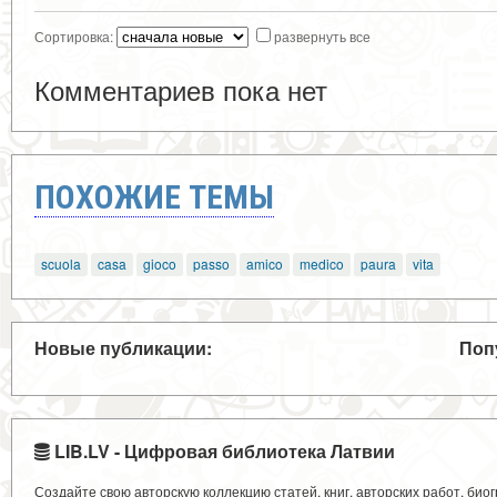
Сортировка:
развернуть все
Комментариев пока нет
ПОХОЖИЕ ТЕМЫ
scuola
casa
gioco
passo
amico
medico
paura
vita
Новые публикации:
Поп
LIB.LV - Цифровая библиотека Латвии
Создайте свою авторскую коллекцию статей, книг, авторских работ, би