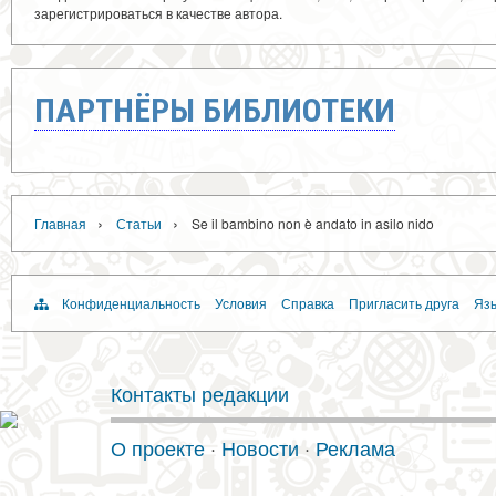
зарегистрироваться в качестве автора.
ПАРТНЁРЫ БИБЛИОТЕКИ
›
›
Главная
Статьи
Se il bambino non è andato in asilo nido
Конфиденциальность
Условия
Справка
Пригласить друга
Язы
Контакты редакции
О проекте
·
Новости
·
Реклама