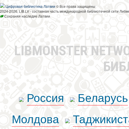
Цифровая библиотека Латвии
© Все права защищены
2024-2026, LIB.LV - составная часть международной библиотечной сети Либм
Сохраняя наследие Латвии
LIBMONSTER NETW
БИБ
Россия
Беларусь
Молдова
Таджикист