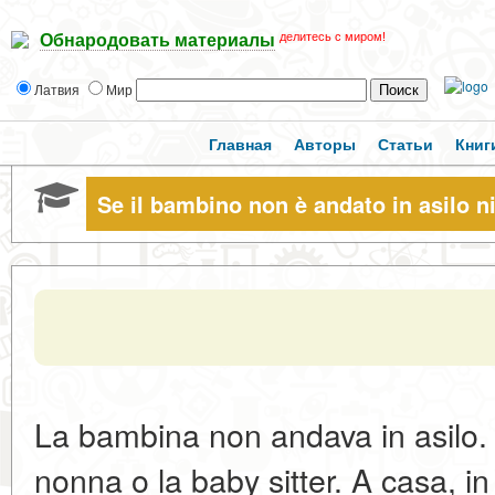
делитесь с миром!
Обнародовать материалы
Латвия
Мир
Главная
Авторы
Статьи
Книг
Se il bambino non è andato in asilo n
La bambina non andava in asilo. 
nonna o la baby sitter. A casa, i