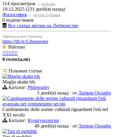
114 просмотров
→
рейтинг
19.12.2025 (231 дней(я) назад)
Философия
→
другие рубрики
0 подписчиков
Все статьи автора на Либмонстре
Официальная страница:
https://lib.lv/Libmonster
Рейтинг





0 голос(а,ов)
Похожие статьи
Magija skaita trīs
Magija skaita trīs
Каталог:
Philosophy
5 дней(я) назад
·
от
Латвия Онлайн
Cambiamento delle norme culturali riguardanti l'età
avanzata nel ventunesimo secolo
Cambiamento delle norme culturali riguardanti l'età nel
XXI secolo
Каталог:
Культурология
49 дней(я) назад
·
от
Латвия Онлайн
Tipi di mobilità
Tipi di mobilità