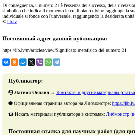
Di conseguenza, il numero 21 è l'essenza del successo, della rivelazi
simbolico che indica il momento in cui il piano divino raggiunge la s
individuale si fonde con l'universale, raggiungendo la desiderata unità
©
lib.lv
Постоянный адрес данной публикации:
https://lib.lv/m/articles/view/Significato-metafisico-del-numero-21
Публикатор:
Латвия Онлайн
→
Контакты и другие материалы (статьи
Официальная страница автора на Либмонстре:
https://lib.
Искать материалы публикатора в системах:
Либмонстр (в
Постоянная ссылка для научных работ (для ци