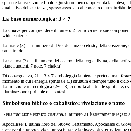
spirito e la rivelazione finale. Questo numero rappresenta la sintesi, il
qualitativo dell'esistenza, spesso associato al concetto di «maturità» de
La base numerologica: 3 × 7
La chiave per comprendere il numero 21 si trova nelle sue componenti: 
wide esoterica.
La triade (3) — il numero di Dio, dell'inizio celeste, della creazione, d
santa triade.
La settima (7) — il numero del cosmo, della legge divina, della perfezio
pianeti antichi, 7 note, 7 chakra).
Di conseguenza, 21 = 3 × 7 simboleggia la piena e perfetta manifestaz
momento in cui l'energia spirituale (3) struttura e riempie tutto il cic
La riduzione numerologica (2+1=3) ci riporta alla triade spirituale, evi
illuminazione spirituale e la sintesi.
Simbolismo biblico e cabalistico: rivelazione e patto
Nella tradizione ebraico-cristiana, il numero 21 è strettamente legato al
Apocalisse: L'ultima libro del Nuovo Testamento, Apocalisse di Giovan
descrive il «nuovo cielo e nuova terra» e la discesa di Gerusalemme 