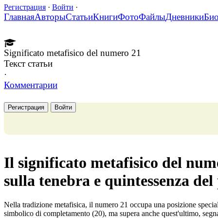
Регистрация
·
Войти
·
Главная
Авторы
Статьи
Книги
Фото
Файлы
Дневники
Би
Significato metafisico del numero 21
Текст статьи
·
Комментарии
Регистрация
Войти
Il significato metafisico del num
sulla tenebra e quintessenza del
Nella tradizione metafisica, il numero 21 occupa una posizione speci
simbolico di completamento (20), ma supera anche quest'ultimo, segnal