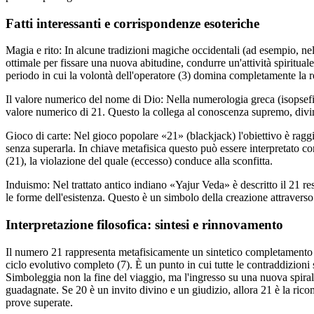
Fatti interessanti e corrispondenze esoteriche
Magia e rito: In alcune tradizioni magiche occidentali (ad esempio, nel
ottimale per fissare una nuova abitudine, condurre un'attività spiritua
periodo in cui la volontà dell'operatore (3) domina completamente la re
Il valore numerico del nome di Dio: Nella numerologia greca (isop
valore numerico di 21. Questo la collega al conoscenza supremo, divi
Gioco di carte: Nel gioco popolare «21» (blackjack) l'obiettivo è ragg
senza superarla. In chiave metafisica questo può essere interpretato co
(21), la violazione del quale (eccesso) conduce alla sconfitta.
Induismo: Nel trattato antico indiano «Yajur Veda» è descritto il 21 r
le forme dell'esistenza. Questo è un simbolo della creazione attraverso
Interpretazione filosofica: sintesi e rinnovamento
Il numero 21 rappresenta metafisicamente un sintetico completamento de
ciclo evolutivo completo (7). È un punto in cui tutte le contraddizioni s
Simboleggia non la fine del viaggio, ma l'ingresso su una nuova spirale
guadagnate. Se 20 è un invito divino e un giudizio, allora 21 è la rico
prove superate.