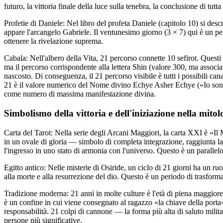
futuro, la vittoria finale della luce sulla tenebra, la conclusione di tutta 
Profetie di Daniele: Nel libro del profeta Daniele (capitolo 10) si desc
appare l'arcangelo Gabriele. Il ventunesimo giorno (3 × 7) qui è un per
ottenere la rivelazione suprema.
Cabala: Nell'albero della Vita, 21 percorso connette 10 sefirot. Questi p
ma il percorso corrispondente alla lettera Shin (valore 300, ma associat
nascosto. Di conseguenza, il 21 percorso visibile è tutti i possibili ca
21 è il valore numerico del Nome divino Echye Asher Echye («Io sono 
come numero di massima manifestazione divina.
Simbolismo della vittoria e dell'iniziazione nella mitol
Carta del Tarot: Nella serie degli Arcani Maggiori, la carta XXI è «I
in un ovale di gloria — simbolo di completa integrazione, raggiunta l
l'ingresso in uno stato di armonia con l'universo. Questo è un parallel
Egitto antico: Nelle misterie di Osiride, un ciclo di 21 giorni ha un ruo
alla morte e alla resurrezione del dio. Questo è un periodo di trasform
Tradizione moderna: 21 anni in molte culture è l'età di piena maggior
è un confine in cui viene consegnato al ragazzo «la chiave della porta» 
responsabilità. 21 colpi di cannone — la forma più alta di saluto militar
persone più significative.