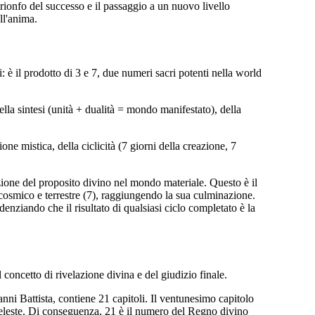
 trionfo del successo e il passaggio a un nuovo livello
ll'anima.
è il prodotto di 3 e 7, due numeri sacri potenti nella world
ella sintesi (unità + dualità = mondo manifestato), della
ne mistica, della ciclicità (7 giorni della creazione, 7
ione del proposito divino nel mondo materiale. Questo è il
lo cosmico e terrestre (7), raggiungendo la sua culminazione.
denziando che il risultato di qualsiasi ciclo completato è la
 concetto di rivelazione divina e del giudizio finale.
ni Battista, contiene 21 capitoli. Il ventunesimo capitolo
celeste. Di conseguenza, 21 è il numero del Regno divino