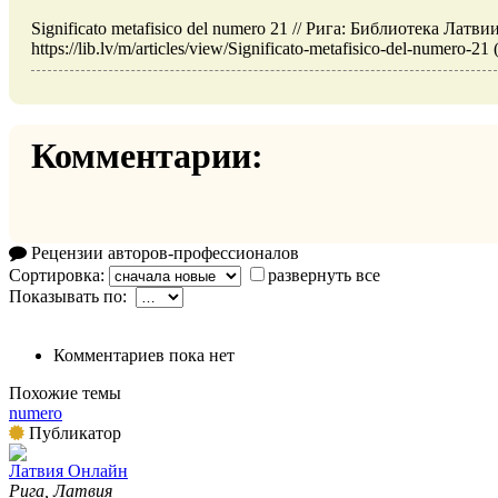
Significato metafisico del numero 21 // Рига: Библиотека Лат
https://lib.lv/m/articles/view/Significato-metafisico-del-numero-
Комментарии:
Рецензии авторов-профессионалов
Сортировка:
развернуть все
Показывать по:
Комментариев пока нет
Похожие темы
numero
Публикатор
Латвия Онлайн
Рига, Латвия