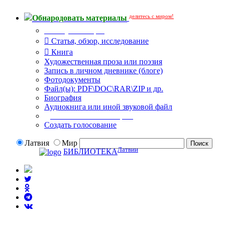
делитесь с миром!
Обнародовать материалы
Тип публикации
Статья, обзор, исследование
Книга
Художественная проза или поэзия
Запись в личном дневнике (блоге)
Фотодокументы
Файл(ы): PDF\DOC\RAR\ZIP и др.
Биография
Аудиокнига или иной звуковой файл
Дополнительные опции:
Создать голосование
Латвия
Мир
Латвии
БИБЛИОТЕКА