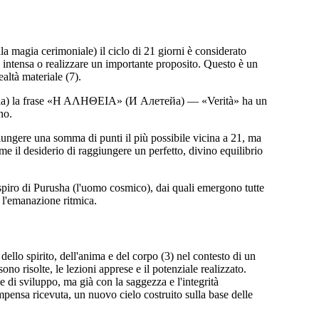
la magia cerimoniale) il ciclo di 21 giorni è considerato
le intensa o realizzare un importante proposito. Questo è un
altà materiale (7).
sefia) la frase «Η ΑΛΗΘΕΙΑ» (И Алетейа) — «Verità» ha un
no.
iungere una somma di punti il più possibile vicina a 21, ma
me il desiderio di raggiungere un perfetto, divino equilibrio
espiro di Purusha (l'uomo cosmico), dai quali emergono tutte
 l'emanazione ritmica.
llo spirito, dell'anima e del corpo (3) nel contesto di un
ono risolte, le lezioni apprese e il potenziale realizzato.
 di sviluppo, ma già con la saggezza e l'integrità
mpensa ricevuta, un nuovo cielo costruito sulla base delle