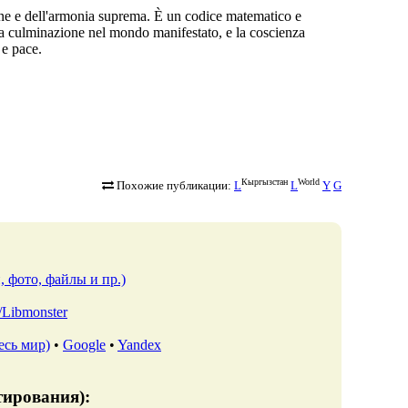
one e dell'armonia suprema. È un codice matematico e
ua culminazione nel mondo manifestato, e la coscienza
 e pace.
Кыргызстан
World
Похожие публикации:
L
L
Y
G
, фото, файлы и пр.)
lv/Libmonster
есь мир)
•
Google
•
Yandex
тирования):