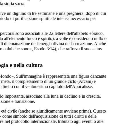
la storia sacra.
rive un digiuno di tre settimane e una preghiera, dopo di cui
iodo di purificazione spirituale intensa necessario per
ercorsi sono associati alle 22 lettere dell'alfabeto ebraico,
a all'elemento fuoco e spirito), a volte è considerato nullo o
nali di emanazione dell'energia divina nella creazione. Anche
colui che sono», Esodo 3:14), che rafforza il suo status
ogia e nella cultura
l Mondo». Sull'immagine è rappresentata una figura danzante
a meta, il completamento di un grande ciclo (Arcani) e
o diretto con il ventunesimo capitolo dell'Apocalisse.
lo importante, associato alla luna in declino e in crescita,
azione e transizione.
e età civile (anche se giuridicamente avviene prima). Questo
come simbolo dell'acquisizione di tutti i diritti e delle
e nel protocollo internazionale, tributato agli eventi o alle