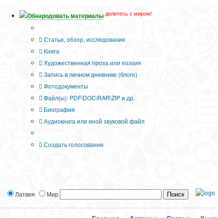
делитесь с миром!
Обнародовать материалы
Тип публикации
Статья, обзор, исследование
Книга
Художественная проза или поэзия
Запись в личном дневнике (блоге)
Фотодокументы
Файл(ы): PDF\DOC\RAR\ZIP и др.
Биография
Аудиокнига или иной звуковой файл
Дополнительные опции:
Создать голосование
Латвия
Мир