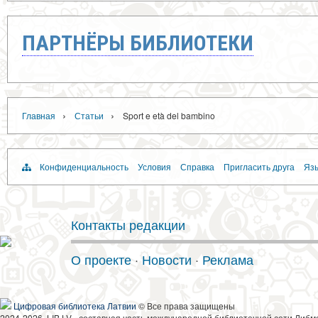
ПАРТНЁРЫ БИБЛИОТЕКИ
›
›
Главная
Статьи
Sport e età del bambino
Конфиденциальность
Условия
Справка
Пригласить друга
Язы
Контакты редакции
О проекте
·
Новости
·
Реклама
Цифровая библиотека Латвии
© Все права защищены
2024-2026, LIB.LV - составная часть международной библиотечной сети Либм