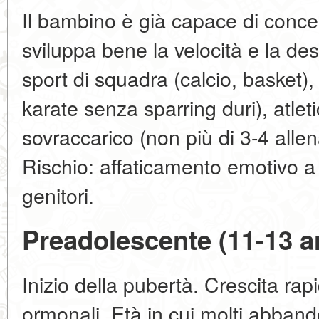
Il bambino è già capace di concen
sviluppa bene la velocità e la de
sport di squadra (calcio, basket), t
karate senza sparring duri), atlet
sovraccarico (non più di 3-4 alle
Rischio: affaticamento emotivo a
genitori.
Preadolescente (11-13 a
Inizio della pubertà. Crescita ra
ormonali. Età in cui molti abban