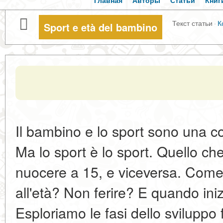
Главная
Авторы
Статьи
Книг
Текст статьи
·
К
Sport e età del bambino
Il bambino e lo sport sono una c
Ma lo sport è lo sport. Quello che
nuocere a 15, e viceversa. Come 
all'età? Non ferire? E quando ini
Esploriamo le fasi dello sviluppo 