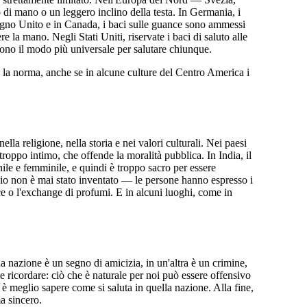
di mano o un leggero inclino della testa. In Germania, i
 Regno Unito e in Canada, i baci sulle guance sono ammessi
re la mano. Negli Stati Uniti, riservate i baci di saluto alle
ono il modo più universale per salutare chiunque.
o la norma, anche se in alcune culture del Centro America i
la religione, nella storia e nei valori culturali. Nei paesi
troppo intimo, che offende la moralità pubblica. In India, il
ile e femminile, e quindi è troppo sacro per essere
acio non è mai stato inventato — le persone hanno espresso i
ce o l'exchange di profumi. E in alcuni luoghi, come in
na nazione è un segno di amicizia, in un'altra è un crimine,
e ricordare: ciò che è naturale per noi può essere offensivo
, è meglio sapere come si saluta in quella nazione. Alla fine,
ma sincero.