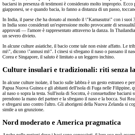
baciarsi in presenza di testimoni è considerato molto improprio. Ecco 
giapponesi, se e quando bacia, lo fanno a distanza di un passo, toccan
In India, il paese che ha donato al mondo il \"Kamasutra\" con i suoi 30
in India sono considerati un'espressione molto provocante di sessualit
approvati — l'amore è rappresentato attraverso la danza. In Thailandia,
un severo divieto.
In alcune culture asiatiche, il bacio come tale non esiste affatto. Le tr
mi\", dicono \"annusi mi\". I cinesi si sfregano il naso o passano il nas
Corea e Singapore, il saluto è limitato a un leggero inchino.
Culture insulari e tradizionali: riti senza 
In alcune culture isolate, il bacio sulle labbra è un gesto estraneo e per
Papua Nuova Guinea e gli abitanti dell'isola di Fuga nelle Filippine,
al naso o sopra la testa. Sull'isola di Socotra, è consuetudine baciarsi 
prendono la mano del partner e la sfregano il naso e la bocca. Sui Reali 
e sfregarsi uno contro l'altro. Gli aborigeni della Nuova Zelanda si co
simile a un grunzione.
Nord moderato e America pragmatica
Anche nelle regioni dove i baci sono conosciuti, il loro uso può esser