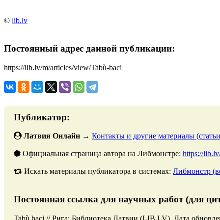
©
lib.lv
Постоянный адрес данной публикации:
https://lib.lv/m/articles/view/Tabù-baci
Публикатор:
Латвия Онлайн
→
Контакты и другие материалы (статьи
Официальная страница автора на Либмонстре:
https://lib.
Искать материалы публикатора в системах:
Либмонстр (в
Постоянная ссылка для научных работ (для ци
Tabù baci // Рига: Библиотека Латвии (LIB.LV). Дата обновле