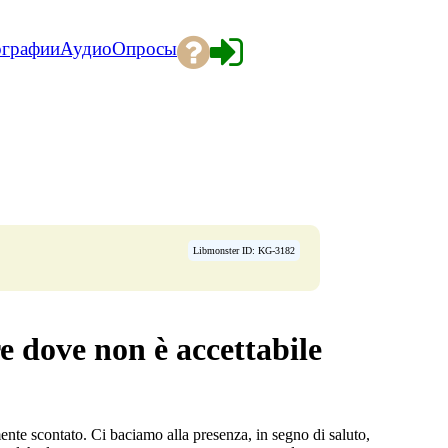
ографии
Аудио
Опросы
Libmonster ID: KG-3182
re dove non è accettabile
nte scontato. Ci baciamo alla presenza, in segno di saluto,