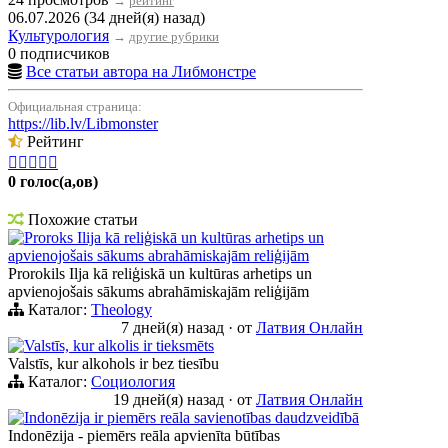
→
рейтинг
06.07.2026 (34 дней(я) назад)
Культурология
→
другие рубрики
0 подписчиков
Все статьи автора на Либмонстре
Официальная страница:
https://lib.lv/Libmonster
Рейтинг





0 голос(а,ов)
Похожие статьи
Proroks Ilija kā reliģiskā un kultūras arhetips un
apvienojošais sākums abrahāmiskajām reliģijām
Prorokils Ilja kā reliģiskā un kultūras arhetips un
apvienojošais sākums abrahāmiskajām reliģijām
Каталог:
Theology
7 дней(я) назад
·
от
Латвия Онлайн
Valstīs, kur alkolis ir tieksmēts
Valstīs, kur alkohols ir bez tiesību
Каталог:
Социология
19 дней(я) назад
·
от
Латвия Онлайн
Indonēzija ir piemērs reāla savienotības daudzveidībā
Indonēzija - piemērs reāla apvienīta būtības