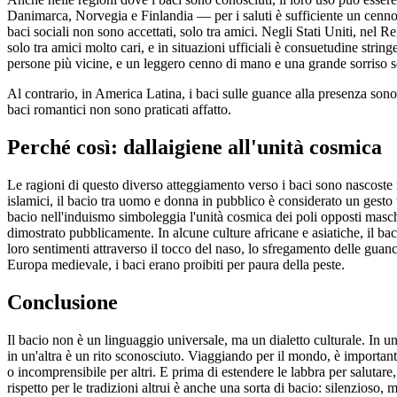
Danimarca, Norvegia e Finlandia — per i saluti è sufficiente un cenno 
baci sociali non sono accettati, solo tra amici. Negli Stati Uniti, nel
solo tra amici molto cari, e in situazioni ufficiali è consuetudine stringe
persone più vicine, e un leggero cenno di mano e una grande sorriso s
Al contrario, in America Latina, i baci sulle guance alla presenza son
baci romantici non sono praticati affatto.
Perché così: dallaigiene all'unità cosmica
Le ragioni di questo diverso atteggiamento verso i baci sono nascoste nel
islamici, il bacio tra uomo e donna in pubblico è considerato un gesto 
bacio nell'induismo simboleggia l'unità cosmica dei poli opposti masch
dimostrato pubblicamente. In alcune culture africane e asiatiche, il b
loro sentimenti attraverso il tocco del naso, lo sfregamento delle guan
Europa medievale, i baci erano proibiti per paura della peste.
Conclusione
Il bacio non è un linguaggio universale, ma un dialetto culturale. In u
in un'altra è un rito sconosciuto. Viaggiando per il mondo, è important
o incomprensibile per altri. E prima di estendere le labbra per salutare
rispetto per le tradizioni altrui è anche una sorta di bacio: silenzioso, 