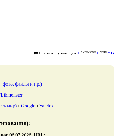
Кыргызстан
World
Похожие публикации:
L
L
Y
G
, фото, файлы и пр.)
lv/Libmonster
есь мир)
•
Google
•
Yandex
тирования):
ния: 06.07.2026. URL: