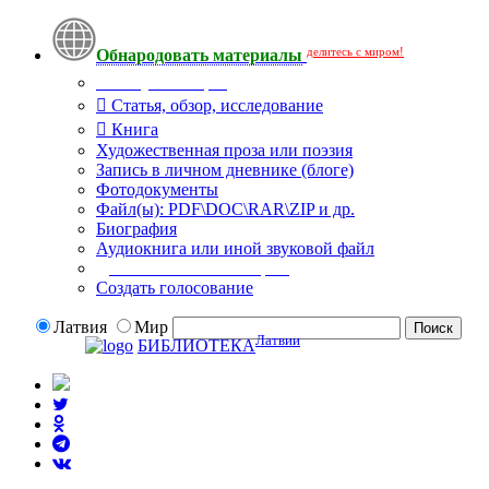
делитесь с миром!
Обнародовать материалы
Тип публикации
Статья, обзор, исследование
Книга
Художественная проза или поэзия
Запись в личном дневнике (блоге)
Фотодокументы
Файл(ы): PDF\DOC\RAR\ZIP и др.
Биография
Аудиокнига или иной звуковой файл
Дополнительные опции:
Создать голосование
Латвия
Мир
Латвии
БИБЛИОТЕКА