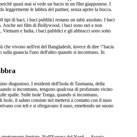
perché quasi mai si vede un bacio in un film giapponese. I
do leggermente le labbra del partner, senza aprire la bocca.
 tipi di baci, i baci pubblici restano un tabù assoluto. I baci
à. Anche nei film di Bollywood, i baci sono rari e non
 Vietnam e India, i baci pubblici e gli abbracci sono sotto
ibù che vivono nell'est del Bangladesh, invece di dire \"bacia
o sulla guancia l'uno dell'altro quando si incontrano. In
labbra
sino disgustoso. I residenti dell'Isola di Tasmania, della
 quando si incontrano, tengono qualcosa di profumato vicino
sulle spalle. Sulle isole Tonga, quando si incontrano,
Isole, il saluto consiste nel mettersi a contatto con il naso
privano con teli e si sfregavano il naso, emettendo un suono
e strettamente limitato. Nell'Europa del Nord — Svezia,