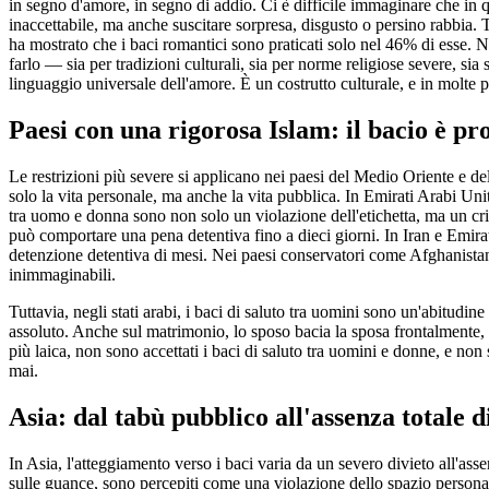
in segno d'amore, in segno di addio. Ci è difficile immaginare che in
inaccettabile, ma anche suscitare sorpresa, disgusto o persino rabbia.
ha mostrato che i baci romantici sono praticati solo nel 46% di esse. Ne
farlo — sia per tradizioni culturali, sia per norme religiose severe, s
linguaggio universale dell'amore. È un costrutto culturale, e in molte 
Paesi con una rigorosa Islam: il bacio è pro
Le restrizioni più severe si applicano nei paesi del Medio Oriente e 
solo la vita personale, ma anche la vita pubblica. In Emirati Arabi Unit
tra uomo e donna sono non solo un violazione dell'etichetta, ma un cr
può comportare una pena detentiva fino a dieci giorni. In Iran e Emir
detenzione detentiva di mesi. Nei paesi conservatori come Afghanistan
inimmaginabili.
Tuttavia, negli stati arabi, i baci di saluto tra uomini sono un'abitud
assoluto. Anche sul matrimonio, lo sposo bacia la sposa frontalmente, 
più laica, non sono accettati i baci di saluto tra uomini e donne, e non
mai.
Asia: dal tabù pubblico all'assenza totale d
In Asia, l'atteggiamento verso i baci varia da un severo divieto all'ass
sulle guance, sono percepiti come una violazione dello spazio persona