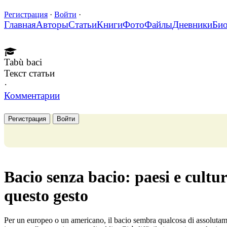
Регистрация
·
Войти
·
Главная
Авторы
Статьи
Книги
Фото
Файлы
Дневники
Би
Tabù baci
Текст статьи
·
Комментарии
Регистрация
Войти
Bacio senza bacio: paesi e cultu
questo gesto
Per un europeo o un americano, il bacio sembra qualcosa di assolutame