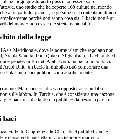
 qualche luogo questo gesto possa non essere solo
 Tuttavia, uno studio che ha coperto 168 culture nel mondo
lle altre parti del pianeta, le persone si accontentano di non
ia semplicemente perché non sanno cosa sia. Il bacio non è un
parti del mondo non esiste o è strettamente tabù.
ibito dalla legge
dell'Asia Meridionale, dove le norme islamiche regolano non
i, Arabia Saudita, Iran, Qatar e Afghanistan, i baci pubblici
imine penale. In Emirati Arabi Uniti, un bacio in pubblico
ati Arabi Uniti, un bacio in pubblico può comportare una
 e Pakistan, i baci pubblici sono assolutamente
ine comune. Ma i baci con il sesso opposto sono un tabù
non sulle labbra. In Turchia, che è considerata una nazione
 si può baciare sulle labbra in pubblico da nessuna parte e
i baci
enza totale. In Giappone e in Cina, i baci pubblici, anche
le e considerati inaccettabili. In Giappone moderno,