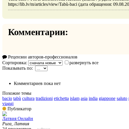
https://lib.lv/m/articles/view/Tabù-baci (дата обращения: 09.08.2
Комментарии:
Рецензии авторов-профессионалов
Сортировка:
развернуть все
Показывать по:
Комментариев пока нет
Похожие темы
bacio
tabù
cultura
tradizioni
etichetta
islam
asia
india
giappone
saluto
viaggi
Публикатор
Латвия Онлайн
Рига, Латвия
24 просмотров