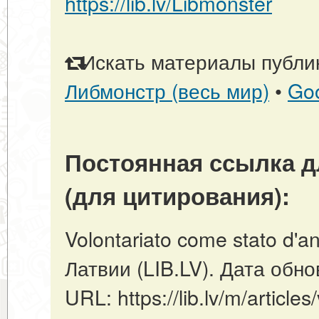
https://lib.lv/Libmonster
Искать материалы публик
Либмонстр (весь мир)
•
Go
Постоянная ссылка д
(для цитирования):
Volontariato come stato d'a
Латвии (LIB.LV). Дата обно
URL: https://lib.lv/m/article