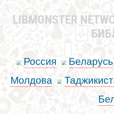
LIBMONSTER NETW
БИБ
Россия
Беларусь
Молдова
Таджикист
Бе