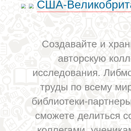
США-Великобрит
Создавайте и хран
авторскую колл
исследования. Либм
труды по всему мир
библиотеки-партнеры,
сможете делиться с
коллегами, ученика