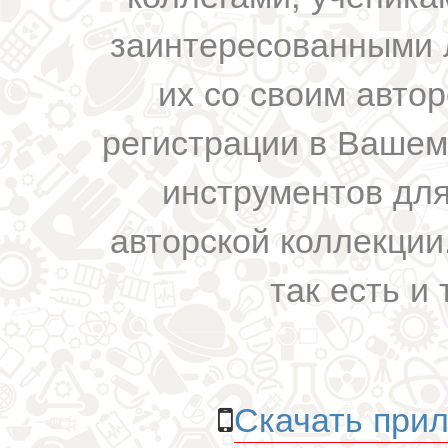
заинтересованными 
их со своим авто
регистрации в Вашем
инструментов для
авторской коллекции.
так есть и 
Скачать прил