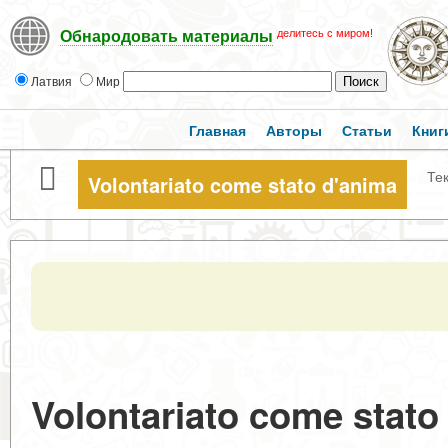
делитесь с миром!
Обнародовать материалы
Латвия
Мир
Главная
Авторы
Статьи
Книг
Тек
Volontariato come stato d'anima
Volontariato come stato