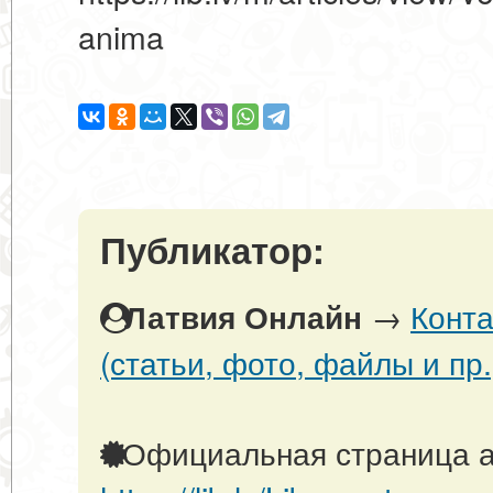
anima
Публикатор:
→
Конта
Латвия Онлайн
(статьи, фото, файлы и пр.
Официальная страница а