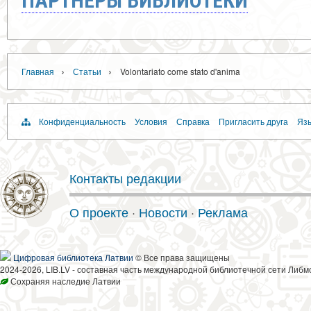
ПАРТНЁРЫ БИБЛИОТЕКИ
›
›
Главная
Статьи
Volontariato come stato d'anima
Конфиденциальность
Условия
Справка
Пригласить друга
Язы
Контакты редакции
О проекте
·
Новости
·
Реклама
Цифровая библиотека Латвии
© Все права защищены
2024-2026, LIB.LV - составная часть международной библиотечной сети Либм
Сохраняя наследие Латвии