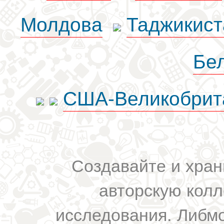
Молдова
Таджикист
Бе
США-Великобрит
Создавайте и хран
авторскую колл
исследования. Либм