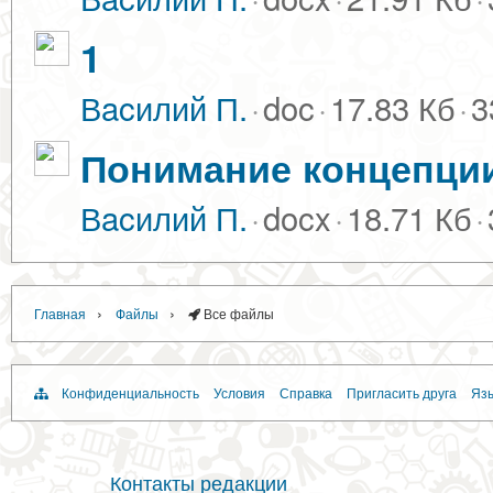
1
Вacилий П.
·
doc
·
17.83 Кб
·
3
Понимание концепции
Вacилий П.
·
docx
·
18.71 Кб
·
›
›
Главная
Файлы
Все файлы
Конфиденциальность
Условия
Справка
Пригласить друга
Язы
Контакты редакции