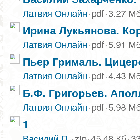
Латвия Онлайн
·
pdf
·
3.27 М
Ирина Лукьянова. Кор
Латвия Онлайн
·
pdf
·
5.91 М
Пьер Грималь. Цицеро
Латвия Онлайн
·
pdf
·
4.43 М
Б.Ф. Григорьев. Апол
Латвия Онлайн
·
pdf
·
5.98 М
1
Вacилий П.
·
zip
·
45.48 Кб
·
33