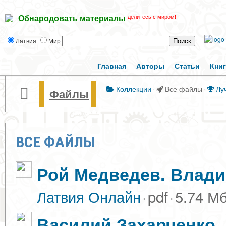
делитесь с миром!
Обнародовать материалы
Латвия
Мир
Главная
Авторы
Статьи
Кни
Коллекции
·
Все файлы
·
Лу
Файлы
ВСЕ ФАЙЛЫ
Рой Медведев. Влади
Латвия Онлайн
·
pdf
·
5.74 М
Василий Захарченко. 