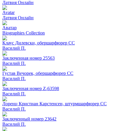
Латвия Онлайн
Avatar
Латвия Онлайн
Аватар
Biographies Collection
Клаус Дилевски, обершарфюрер СС
Вacилий П.
Заключенная номер 25563
Вacилий П.
Густав Вечорек, обершарфюрер СС
Вacилий П.
Заключенная номер Z-63598
Вacилий П.
Лоренц Кристиан Карстенсен, штурмшарфюрер СС
Вacилий П.
Заключенный номер 23642
Вacилий П.