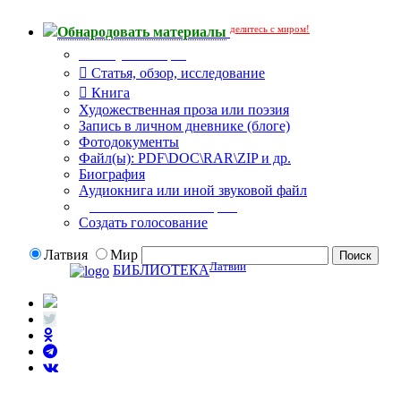
делитесь с миром!
Обнародовать материалы
Тип публикации
Статья, обзор, исследование
Книга
Художественная проза или поэзия
Запись в личном дневнике (блоге)
Фотодокументы
Файл(ы): PDF\DOC\RAR\ZIP и др.
Биография
Аудиокнига или иной звуковой файл
Дополнительные опции:
Создать голосование
Латвия
Мир
Латвии
БИБЛИОТЕКА