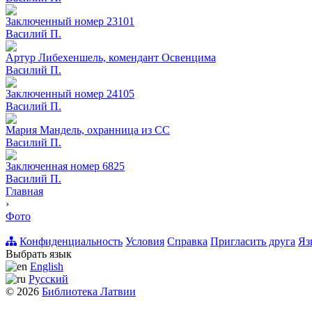
Заключенный номер 23101
Вacилий П.
Артур Либехеншель, комендант Освенцима
Вacилий П.
Заключенный номер 24105
Вacилий П.
Мария Мандель, охранница из СС
Вacилий П.
Заключенная номер 6825
Вacилий П.
Главная
›
Фото
Конфиденциальность
Условия
Справка
Пригласить друга
Яз
Выбрать язык
English
Русский
© 2026
Библиотека Латвии