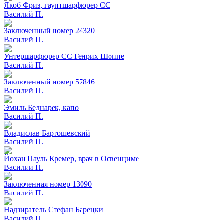
Якоб Фриз, гауптшарфюрер СС
Вacилий П.
Заключенный номер 24320
Вacилий П.
Унтершарфюрер СС Генрих Шоппе
Вacилий П.
Заключенный номер 57846
Вacилий П.
Эмиль Беднарек, капо
Вacилий П.
Владислав Бартошевский
Вacилий П.
Йохан Пауль Кремер, врач в Освенциме
Вacилий П.
Заключенная номер 13090
Вacилий П.
Надзиратель Стефан Барецки
Вacилий П.