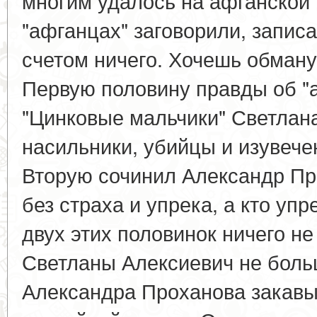
многим удалось на афганской 
"афганцах" заговорили, запис
счетом ничего. Хочешь обману
Первую половину правды об "а
"Цинковые мальчики" Светлан
насильники, убийцы и изувеч
Вторую сочинил Александр Пр
без страха и упрека, а кто упр
двух этих половинок ничего н
Светланы Алексиевич не больш
Александра Проханова закавы