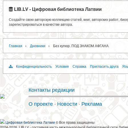
LIB.LV - Цифровая библиотека Латвии
Создайте свою авторскую коллекцию статей, книг, авторских работ, би
зарегистрироваться в качестве автора.
›
›
Главная
Дневники
Без купюр. ПОД ЗНАКОМ АФГАНА
Конфиденциальность
Условия
Справка
Пригласить друга
Язы
Контакты редакции
О проекте
·
Новости
·
Реклама
Цифровая библиотека Латвии
© Все права защищены
2024-2026, LIB.LV - составная часть международной библиотечной сети Либм