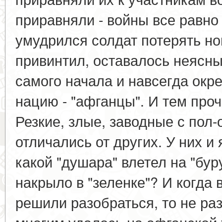
приравняли - войны все равно 
умудрился солдат потерять но
привинтил, оставалось неясны
самого начала и навсегда окр
нацию - "афганцы". И тем проч
Резкие, злые, заводные с пол-
отличались от других. У них и
какой "душара" влетел на "бур
накрыло в "зеленке"? И когда 
решили разобраться, то не ра