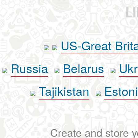
L
US-Great Brit
Russia
Belarus
Ukr
Tajikistan
Eston
Create and store yo