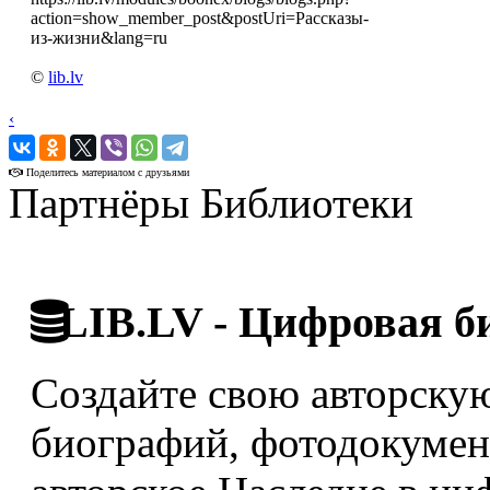
action=show_member_post&postUri=Рассказы-
из-жизни&lang=ru
©
lib.lv
‹
›
Поделитесь материалом с друзьями
Партнёры Библиотеки
LIB.LV - Цифровая б
Создайте свою авторскую
биографий, фотодокумент