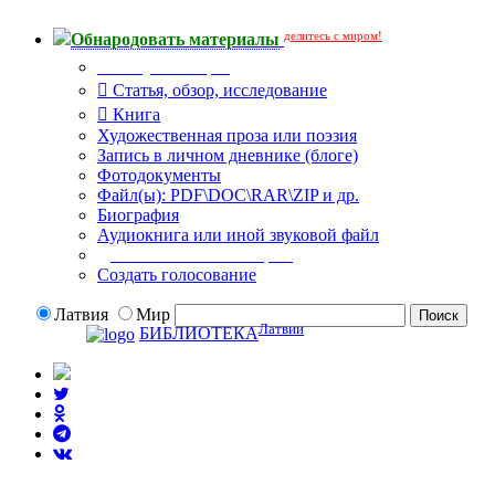
делитесь с миром!
Обнародовать материалы
Тип публикации
Статья, обзор, исследование
Книга
Художественная проза или поэзия
Запись в личном дневнике (блоге)
Фотодокументы
Файл(ы): PDF\DOC\RAR\ZIP и др.
Биография
Аудиокнига или иной звуковой файл
Дополнительные опции:
Создать голосование
Латвия
Мир
Латвии
БИБЛИОТЕКА