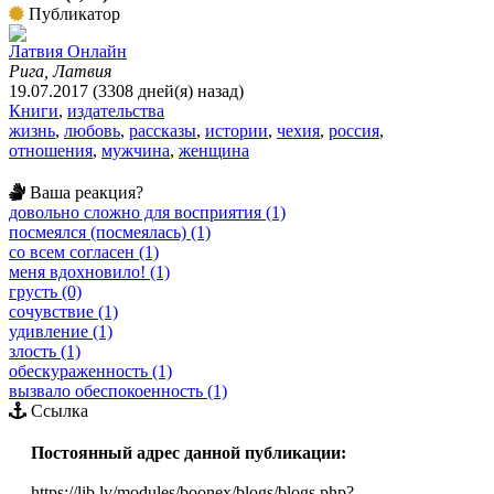
Публикатор
Латвия Онлайн
Рига, Латвия
19.07.2017 (3308 дней(я) назад)
Книги
,
издательства
жизнь
,
любовь
,
рассказы
,
истории
,
чехия
,
россия
,
отношения
,
мужчина
,
женщина
Ваша реакция?
довольно сложно для восприятия (1)
посмеялся (посмеялась) (1)
со всем согласен (1)
меня вдохновило! (1)
грусть (0)
сочувствие (1)
удивление (1)
злость (1)
обескураженность (1)
вызвало обеспокоенность (1)
Ссылка
Постоянный адрес данной публикации:
https://lib.lv/modules/boonex/blogs/blogs.php?