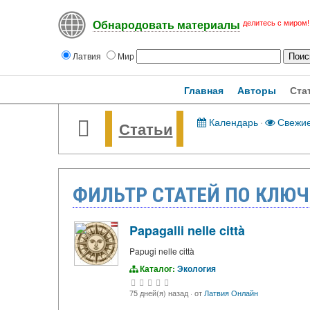
делитесь с миром!
Обнародовать материалы
Латвия
Мир
Главная
Авторы
Ста
Календарь
·
Свежи
Статьи
ФИЛЬТР СТАТЕЙ ПО КЛЮЧ
Papagalli nelle città
Papugi nelle città
Каталог:
Экология
75 дней(я) назад
·
от
Латвия Онлайн