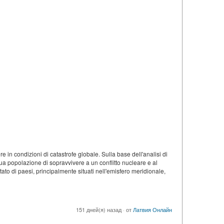
e in condizioni di catastrofe globale. Sulla base dell'analisi di
 sua popolazione di sopravvivere a un conflitto nucleare e al
to di paesi, principalmente situati nell'emisfero meridionale,
151 дней(я) назад
·
от
Латвия Онлайн