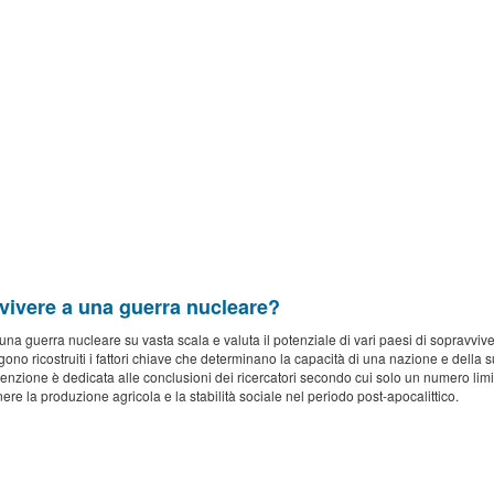
vivere a una guerra nucleare?
na guerra nucleare su vasta scala e valuta il potenziale di vari paesi di sopravviver
ngono ricostruiti i fattori chiave che determinano la capacità di una nazione e della
nzione è dedicata alle conclusioni dei ricercatori secondo cui solo un numero limita
e la produzione agricola e la stabilità sociale nel periodo post-apocalittico.