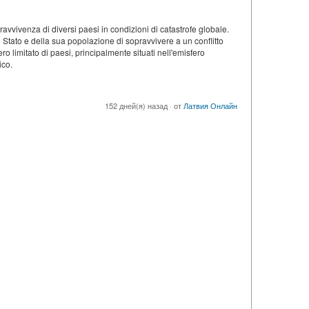
avvivenza di diversi paesi in condizioni di catastrofe globale.
llo Stato e della sua popolazione di sopravvivere a un conflitto
o limitato di paesi, principalmente situati nell'emisfero
ico.
152 дней(я) назад
·
от
Латвия Онлайн