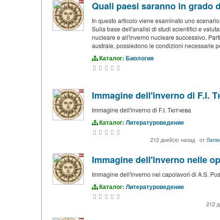
Quali paesi saranno in grado 
In questo articolo viene esaminato uno scenario i
Sulla base dell'analisi di studi scientifici e valu
nucleare e all'inverno nucleare successivo. Parti
australe, possiedono le condizioni necessarie pe
Каталог:
Биология
Immagine dell'inverno di F.I. 
Immagine dell'inverno di F.I. Tютчева
Каталог:
Литературоведение
212 дней(я) назад
·
от
Латв
Immagine dell'inverno nelle op
Immagine dell'inverno nei capolavori di A.S. Pu
Каталог:
Литературоведение
212 д