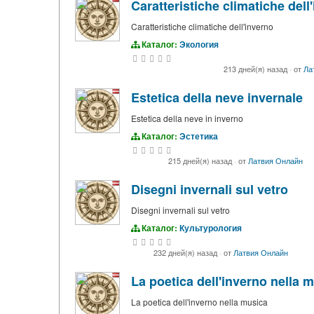
Caratteristiche climatiche dell
Caratteristiche climatiche dell'inverno
Каталог:
Экология
213 дней(я) назад
·
от
Ла
Estetica della neve invernale
Estetica della neve in inverno
Каталог:
Эстетика
215 дней(я) назад
·
от
Латвия Онлайн
Disegni invernali sul vetro
Disegni invernali sul vetro
Каталог:
Культурология
232 дней(я) назад
·
от
Латвия Онлайн
La poetica dell'inverno nella 
La poetica dell'inverno nella musica