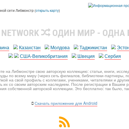
чной сети Либмонстр (
открыть карту
)
R NETWORK
ОДИН МИР - ОДНА
аина
Казахстан
Молдова
Таджикистан
Эсто
США-Великобритания
Швеция
Сербия
те на Либмонстре свою авторскую коллекцию: статьи, книги, иссл
уды по всему миру (через сеть филиалов, библиотеки-партнеры, по
лкой на свой профиль с коллегами, учениками, читателями и друг
ь их со своим авторским наследием. После регистрации в Вашем 
ия собственной авторской коллекции. Это бесплатно: так было, так 
Скачать приложение для Android