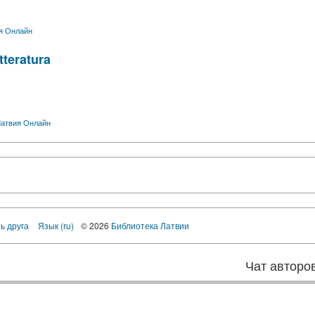
я Онлайн
tteratura
атвия Онлайн
ь друга
Язык (ru)
© 2026
Библиотека Латвии
Чат авторо