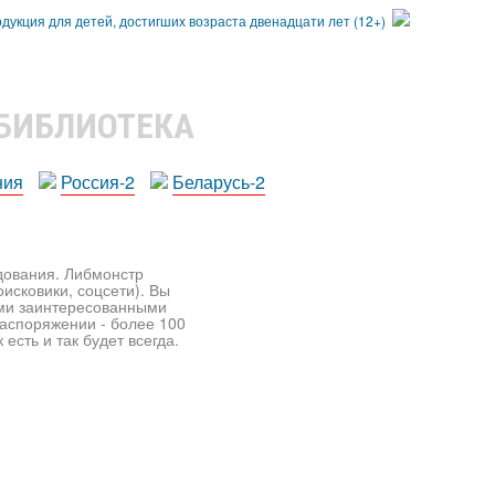
 БИБЛИОТЕКА
ния
Россия-2
Беларусь-2
едования. Либмонстр
исковики, соцсети). Вы
ими заинтересованными
распоряжении - более 100
есть и так будет всегда.