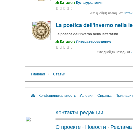
Каталог:
Культурология
232 дней(я) назад
·
от
Латви
La poetica dell'inverno nella le
La poetica dell'inverno nella letteratura
Каталог:
Литературоведение
232 дней(я) назад
·
от
Л
›
Главная
Статьи
Конфиденциальность
Условия
Справка
Пригласит
Контакты редакции
О проекте
·
Новости
·
Реклама