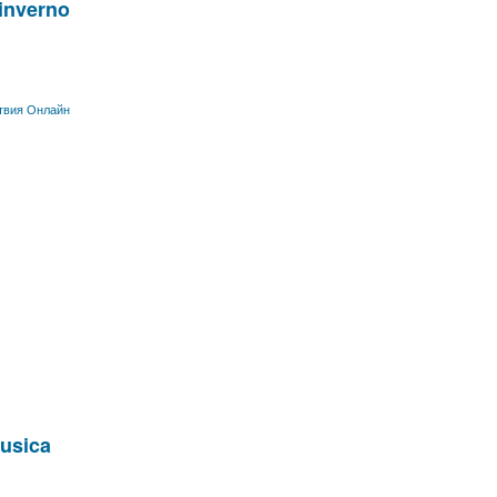
'inverno
твия Онлайн
musica