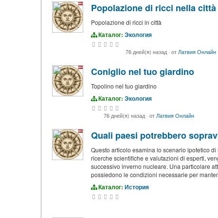
Popolazione di ricci nella città
Popolazione di ricci in città
Каталог:
Экология
76 дней(я) назад
·
от
Латвия Онлайн
Coniglio nel tuo giardino
Topolino nel tuo giardino
Каталог:
Экология
76 дней(я) назад
·
от
Латвия Онлайн
Quali paesi potrebbero soprav
Questo articolo esamina lo scenario ipotetico di u
ricerche scientifiche e valutazioni di esperti, ve
successivo inverno nucleare. Una particolare atte
possiedono le condizioni necessarie per mantener
Каталог:
История