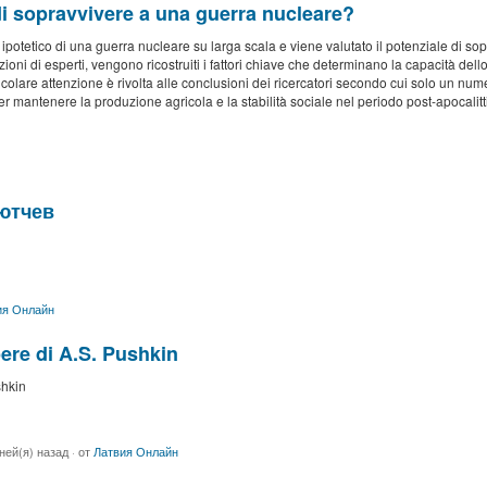
di sopravvivere a una guerra nucleare?
potetico di una guerra nucleare su larga scala e viene valutato il potenziale di sopr
tazioni di esperti, vengono ricostruiti i fattori chiave che determinano la capacità de
colare attenzione è rivolta alle conclusioni dei ricercatori secondo cui solo un numer
r mantenere la produzione agricola e la stabilità sociale nel periodo post-apocalitt
Tютчев
ия Онлайн
ere di A.S. Pushkin
shkin
ней(я) назад
·
от
Латвия Онлайн