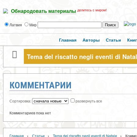
делитесь с миром!
Обнародовать материалы
Латвия
Мир
Главная
Авторы
Статьи
Кни
Tema del riscatto negli eventi di Nata
КОММЕНТАРИИ
Сортировка:
развернуть все
Комментариев пока нет
›
›
›
Главная
Статьи
Tema del riscatto negli eventi di Natale
Комме