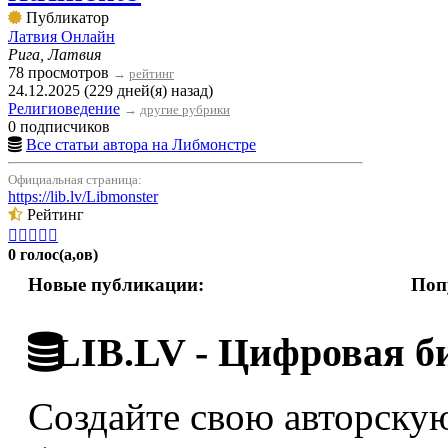
Публикатор
Латвия Онлайн
Рига, Латвия
78 просмотров
→
рейтинг
24.12.2025 (229 дней(я) назад)
Религиоведение
→
другие рубрики
0 подписчиков
Все статьи автора на Либмонстре
Официальная страница:
https://lib.lv/Libmonster
Рейтинг





0 голос(а,ов)
Новые публикации:
Поп
LIB.LV - Цифровая б
Создайте свою авторскую