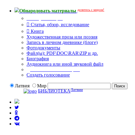
делитесь с миром!
Обнародовать материалы
Тип публикации
Статья, обзор, исследование
Книга
Художественная проза или поэзия
Запись в личном дневнике (блоге)
Фотодокументы
Файл(ы): PDF\DOC\RAR\ZIP и др.
Биография
Аудиокнига или иной звуковой файл
Дополнительные опции:
Создать голосование
Латвия
Мир
Латвии
БИБЛИОТЕКА