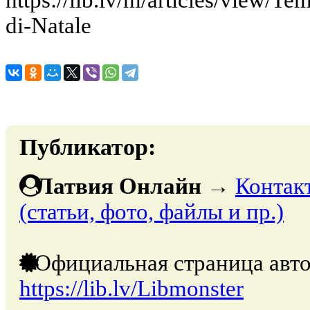
https://lib.lv/m/articles/view/Tem
di-Natale
Публикатор:
Латвия Онлайн
→
Контак
(статьи, фото, файлы и пр.)
Официальная страница авто
https://lib.lv/Libmonster