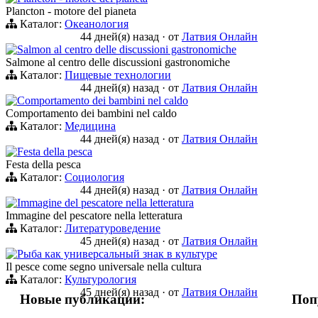
Plancton - motore del pianeta
Каталог:
Океанология
44 дней(я) назад
·
от
Латвия Онлайн
Salmon al centro delle discussioni gastronomiche
Salmone al centro delle discussioni gastronomiche
Каталог:
Пищевые технологии
44 дней(я) назад
·
от
Латвия Онлайн
Comportamento dei bambini nel caldo
Comportamento dei bambini nel caldo
Каталог:
Медицина
44 дней(я) назад
·
от
Латвия Онлайн
Festa della pesca
Festa della pesca
Каталог:
Социология
44 дней(я) назад
·
от
Латвия Онлайн
Immagine del pescatore nella letteratura
Immagine del pescatore nella letteratura
Каталог:
Литературоведение
45 дней(я) назад
·
от
Латвия Онлайн
Рыба как универсальный знак в культуре
Il pesce come segno universale nella cultura
Каталог:
Культурология
45 дней(я) назад
·
от
Латвия Онлайн
Новые публикации:
Поп