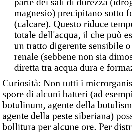
parte dei sali di durezza (idr
magnesio) precipitano sotto f
(
calcare
). Questo riduce tem
totale dell'acqua, il che può e
un tratto digerente sensibile o
renale (sebbene non sia dimo
diretta tra acqua dura e formaz
Curiosità:
Non tutti i microrgan
spore di alcuni batteri
(ad esempi
botulinum, agente della botulismo
agente della peste siberiana) po
bollitura per alcune ore. Per dist