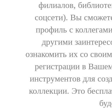
филиалов, библиоте
соцсети). Вы сможет
профиль с коллегами
другими заинтере
ознакомить их со свои
регистрации в Вашем
инструментов для соз
коллекции. Это бесплат
буд