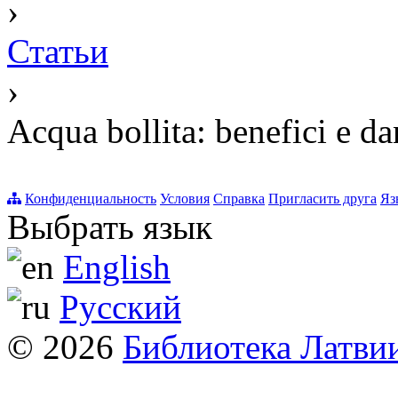
›
Статьи
›
Acqua bollita: benefici e da
Конфиденциальность
Условия
Справка
Пригласить друга
Яз
Выбрать язык
English
Русский
© 2026
Библиотека Латви