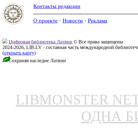
Контакты редакции
О проекте
·
Новости
·
Реклама
Цифровая библиотека Латвии
© Все права защищены
2024-2026, LIB.LV - составная часть международной библиоте
(
открыть карту
)
Сохраняя наследие Латвии
LIBMONSTER N
ОДНА Б