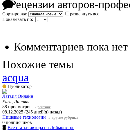
Рецензии авторов-профе
Сортировка:
развернуть все
Показывать по:
Комментариев пока нет
Похожие темы
acqua
Публикатор
Латвия Онлайн
Рига, Латвия
88 просмотров
→
рейтинг
08.12.2025 (245 дней(я) назад)
Пищевые технологии
→
другие рубрики
0 подписчиков
Все статьи автора на Либмонстре