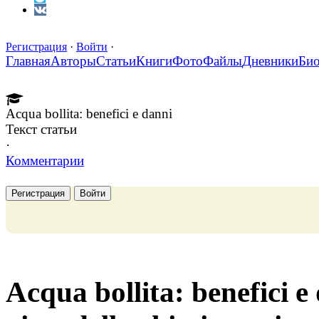
Регистрация
·
Войти
·
Главная
Авторы
Статьи
Книги
Фото
Файлы
Дневники
Би
Acqua bollita: benefici e danni
Текст статьи
·
Комментарии
Регистрация
Войти
Acqua bollita: benefici e