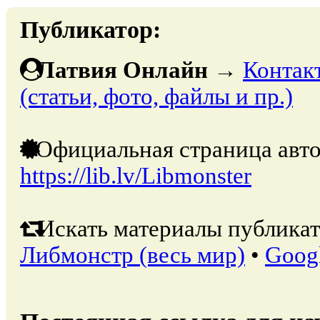
Публикатор:
Латвия Онлайн
→
Контак
(статьи, фото, файлы и пр.)
Официальная страница авто
https://lib.lv/Libmonster
Искать материалы публикат
Либмонстр (весь мир)
•
Goog