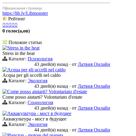
Официальная страница:
https://lib.lv/Libmonster
Рейтинг





0 голос(а,ов)
Похожие статьи
Stress in the heat
Stress in the heat
Каталог:
Психология
43 дней(я) назад
·
от
Латвия Онлайн
Acqua per gli uccelli nel caldo
Acqua per gli uccelli nel caldo
Каталог:
Экология
43 дней(я) назад
·
от
Латвия Онлайн
Come posso aiutarti? Volontariato d'estate
Come posso aiutarti? Volontariato d'estate
Каталог:
Социология
43 дней(я) назад
·
от
Латвия Онлайн
Аквакультура - мост в будущее
Аквакультура - мост в будущее
Каталог:
Экология
44 дней(я) назад
·
от
Латвия Онлайн
Plancton - motore del pianeta