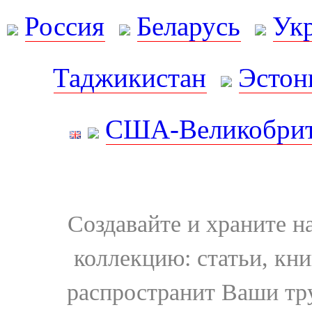
Россия
Беларусь
Ук
Таджикистан
Эстон
США-Великобрит
Создавайте и храните 
коллекцию: статьи, кн
распространит Ваши тру