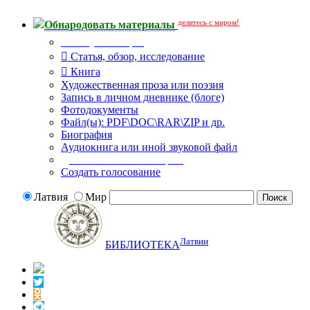
делитесь с миром!
Обнародовать материалы
Тип публикации
Статья, обзор, исследование
Книга
Художественная проза или поэзия
Запись в личном дневнике (блоге)
Фотодокументы
Файл(ы): PDF\DOC\RAR\ZIP и др.
Биография
Аудиокнига или иной звуковой файл
Дополнительные опции:
Создать голосование
Латвия
Мир
Латвии
БИБЛИОТЕКА