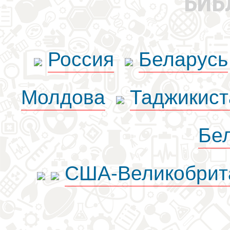
БИБ
Россия
Беларусь
Молдова
Таджикист
Бе
США-Великобрит