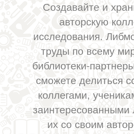
Создавайте и хран
авторскую колл
исследования. Либм
труды по всему мир
библиотеки-партнеры,
сможете делиться с
коллегами, ученика
заинтересованными 
их со своим авто