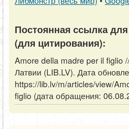
Либмонстр (весь мир)
•
Googl
Постоянная ссылка для
(для цитирования):
Amore della madre per il figlio
Латвии (LIB.LV). Дата обновл
https://lib.lv/m/articles/view/Am
figlio (дата обращения: 06.08.