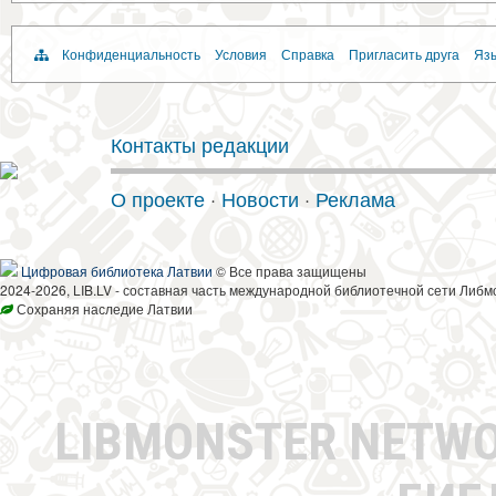
Конфиденциальность
Условия
Справка
Пригласить друга
Язы
Контакты редакции
О проекте
·
Новости
·
Реклама
Цифровая библиотека Латвии
© Все права защищены
2024-2026, LIB.LV - составная часть международной библиотечной сети Либм
Сохраняя наследие Латвии
LIBMONSTER NETW