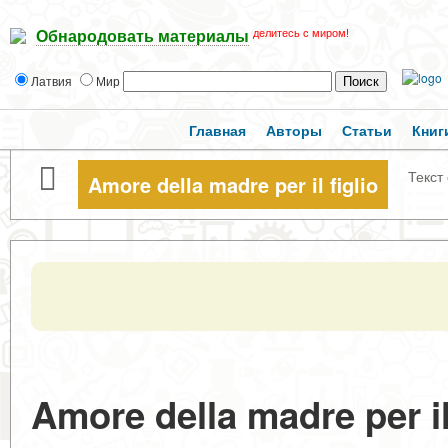
делитесь с миром!
Обнародовать материалы
Латвия
Мир
Главная
Авторы
Статьи
Книг
Текст
Amore della madre per il figlio
Amore della madre per il