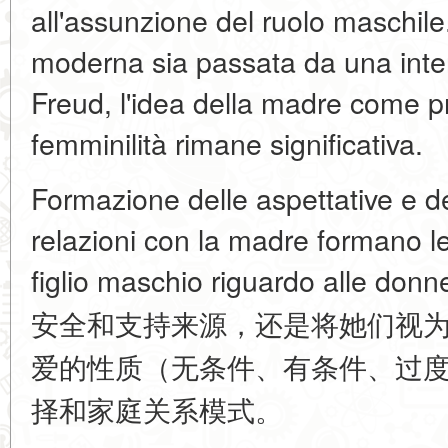
all'assunzione del ruolo maschil
moderna sia passata da una inter
Freud, l'idea della madre come pr
femminilità rimane significativa.
Formazione delle aspettative e de
relazioni con la madre formano le
figlio maschio riguardo a
安全和支持来源，还是将她们视
爱的性质（无条件、有条件、过
择和家庭关系模式。