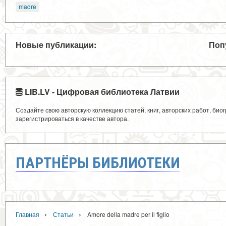
madre
Новые публикации:
Поп
LIB.LV - Цифровая библиотека Латвии
Создайте свою авторскую коллекцию статей, книг, авторских работ, би
зарегистрироваться в качестве автора.
ПАРТНЁРЫ БИБЛИОТЕКИ
›
›
Главная
Статьи
Amore della madre per il figlio