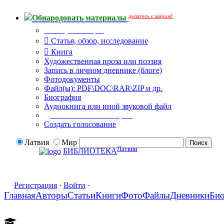
делитесь с миром!
Обнародовать материалы
Тип публикации
Статья, обзор, исследование
Книга
Художественная проза или поэзия
Запись в личном дневнике (блоге)
Фотодокументы
Файл(ы): PDF\DOC\RAR\ZIP и др.
Биография
Аудиокнига или иной звуковой файл
Дополнительные опции:
Создать голосование
Латвия
Мир
Латвии
БИБЛИОТЕКА
Регистрация
·
Войти
·
Главная
Авторы
Статьи
Книги
Фото
Файлы
Дневники
Би