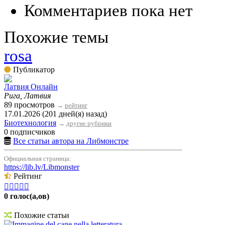
Комментариев пока нет
Похожие темы
rosa
Публикатор
Латвия Онлайн
Рига, Латвия
89 просмотров
→
рейтинг
17.01.2026 (201 дней(я) назад)
Биотехнология
→
другие рубрики
0 подписчиков
Все статьи автора на Либмонстре
Официальная страница:
https://lib.lv/Libmonster
Рейтинг





0 голос(а,ов)
Похожие статьи
Immagine del cane nella letteratura