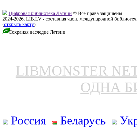
Цифровая библиотека Латвии
© Все права защищены
2024-2026, LIB.LV - составная часть международной библиоте
(
открыть карту
)
Сохраняя наследие Латвии
LIBMONSTER N
ОДНА Б
Россия
Беларусь
Ук