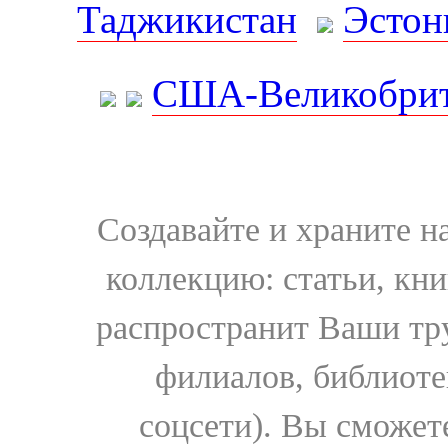
Таджикистан
Эстон
США-Великобрит
Создавайте и храните 
коллекцию: статьи, кн
распространит Ваши тру
филиалов, библиоте
соцсети). Вы сможет