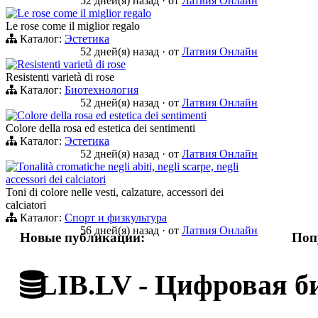
52 дней(я) назад
·
от
Латвия Онлайн
Le rose come il miglior regalo
Le rose come il miglior regalo
Каталог:
Эстетика
52 дней(я) назад
·
от
Латвия Онлайн
Resistenti varietà di rose
Resistenti varietà di rose
Каталог:
Биотехнология
52 дней(я) назад
·
от
Латвия Онлайн
Colore della rosa ed estetica dei sentimenti
Colore della rosa ed estetica dei sentimenti
Каталог:
Эстетика
52 дней(я) назад
·
от
Латвия Онлайн
Tonalità cromatiche negli abiti, negli scarpe, negli
accessori dei calciatori
Toni di colore nelle vesti, calzature, accessori dei
calciatori
Каталог:
Спорт и физкультура
56 дней(я) назад
·
от
Латвия Онлайн
Новые публикации:
Поп
LIB.LV - Цифровая б