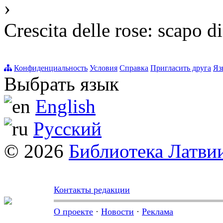
›
Crescita delle rose: scapo d
Конфиденциальность
Условия
Справка
Пригласить друга
Яз
Выбрать язык
English
Русский
© 2026
Библиотека Латви
Контакты редакции
О проекте
·
Новости
·
Реклама