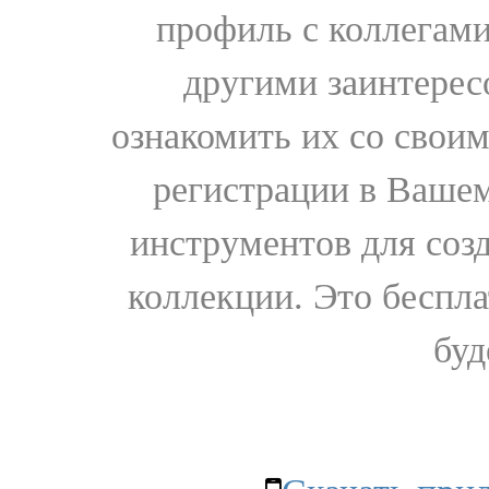
профиль с коллегами
другими заинтере
ознакомить их со свои
регистрации в Вашем
инструментов для соз
коллекции. Это бесплат
буд