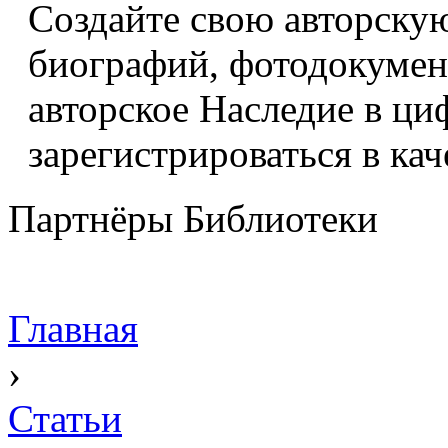
Создайте свою авторскую
биографий, фотодокумент
авторское Наследие в ци
зарегистрироваться в кач
Партнёры Библиотеки
Главная
›
Статьи