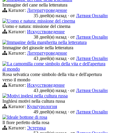
Immagine del cane nella letteratura
Каталог:
Литературоведение
35 дней(я) назад
·
от
Латвия Онлайн
Uomo e natura: missione del cinema
Uomo e natura: missione del cinema
Каталог:
Искусствоведение
38 дней(я) назад
·
от
Латвия Онлайн
Immagine della margherita nella letteratura
Immagine del girasole nella letteratura
Каталог:
Литературоведение
43 дней(я) назад
·
от
Латвия Онлайн
La camomilla come simbolo della vita e dell'apertura
al mondo
Rosa selvatica come simbolo della vita e dell'apertura
verso il mondo
Каталог:
Искусствоведение
43 дней(я) назад
·
от
Латвия Онлайн
Motivi inglesi nella cultura russa
Inghlesi motivi nella cultura russa
Каталог:
Культурология
49 дней(я) назад
·
от
Латвия Онлайн
Ideale bottone di rosa
Il fiore perfetto della rosa
Каталог:
Эстетика