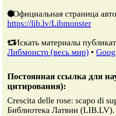
Официальная страница авто
https://lib.lv/Libmonster
Искать материалы публикат
Либмонстр (весь мир)
•
Goog
Постоянная ссылка для на
цитирования):
Crescita delle rose: scapo di su
Библиотека Латвии (LIB.LV).