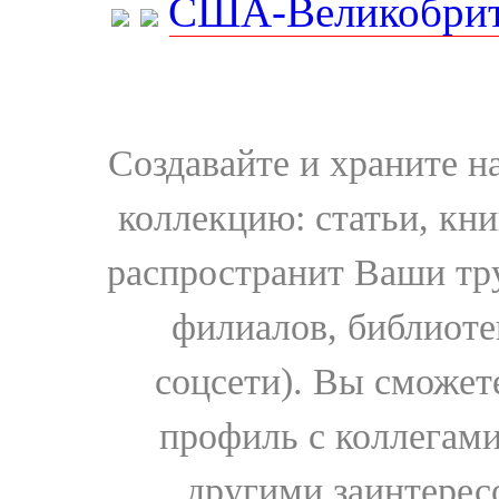
США-Великобрит
Создавайте и храните 
коллекцию: статьи, кн
распространит Ваши тру
филиалов, библиоте
соцсети). Вы сможет
профиль с коллегами
другими заинтере