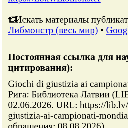
Искать материалы публикат
Либмонстр (весь мир)
•
Goog
Постоянная ссылка для на
цитирования):
Giochi di giustizia ai campionat
Рига: Библиотека Латвии (LI
02.06.2026. URL: https://lib.lv
giustizia-ai-campionati-mondial
обращения: 08.08.2026).