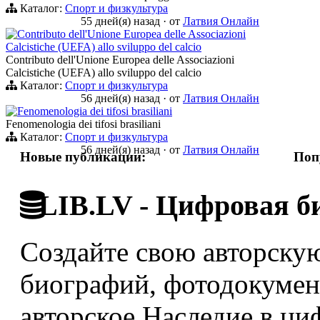
Каталог:
Спорт и физкультура
55 дней(я) назад
·
от
Латвия Онлайн
Contributo dell'Unione Europea delle Associazioni
Calcistiche (UEFA) allo sviluppo del calcio
Contributo dell'Unione Europea delle Associazioni
Calcistiche (UEFA) allo sviluppo del calcio
Каталог:
Спорт и физкультура
56 дней(я) назад
·
от
Латвия Онлайн
Fenomenologia dei tifosi brasiliani
Fenomenologia dei tifosi brasiliani
Каталог:
Спорт и физкультура
56 дней(я) назад
·
от
Латвия Онлайн
Новые публикации:
Поп
LIB.LV - Цифровая б
Создайте свою авторскую
биографий, фотодокумент
авторское Наследие в ци