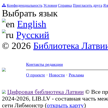
Конфиденциальность
Условия
Справка
Пригласить друга
Яз
Выбрать язык
English
Русский
© 2026
Библиотека Латви
Контакты редакции
О проекте
·
Новости
·
Реклама
Цифровая библиотека Латвии
© Все п
2024-2026, LIB.LV - составная часть м
сети Либмонстр (
открыть карту
)