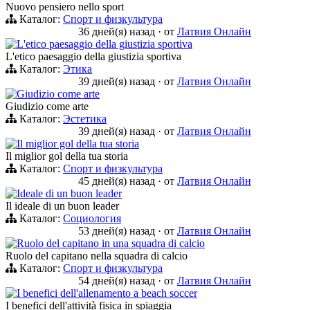
Nuovo pensiero nello sport
Каталог:
Спорт и физкультура
36 дней(я) назад
·
от
Латвия Онлайн
L'etico paesaggio della giustizia sportiva
L'etico paesaggio della giustizia sportiva
Каталог:
Этика
39 дней(я) назад
·
от
Латвия Онлайн
Giudizio come arte
Giudizio come arte
Каталог:
Эстетика
39 дней(я) назад
·
от
Латвия Онлайн
Il miglior gol della tua storia
Il miglior gol della tua storia
Каталог:
Спорт и физкультура
45 дней(я) назад
·
от
Латвия Онлайн
Ideale di un buon leader
Il ideale di un buon leader
Каталог:
Социология
53 дней(я) назад
·
от
Латвия Онлайн
Ruolo del capitano in una squadra di calcio
Ruolo del capitano nella squadra di calcio
Каталог:
Спорт и физкультура
54 дней(я) назад
·
от
Латвия Онлайн
I benefici dell'allenamento a beach soccer
I benefici dell'attività fisica in spiaggia