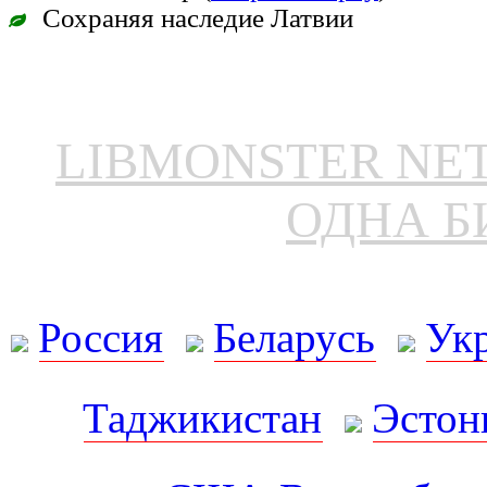
Сохраняя наследие Латвии
LIBMONSTER N
ОДНА Б
Россия
Беларусь
Ук
Таджикистан
Эстон