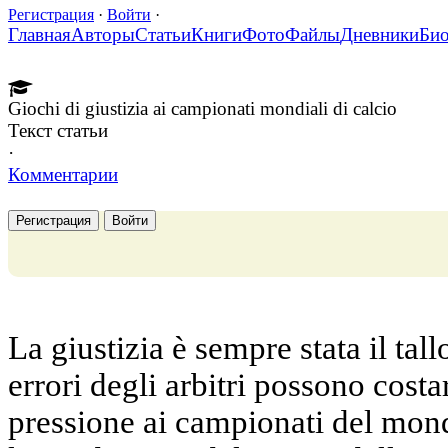
Регистрация
·
Войти
·
Главная
Авторы
Статьи
Книги
Фото
Файлы
Дневники
Би
Giochi di giustizia ai campionati mondiali di calcio
Текст статьи
·
Комментарии
Регистрация
Войти
La giustizia è sempre stata il tall
errori degli arbitri possono costar
pressione ai campionati del mo