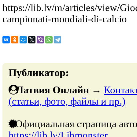
https://lib.lv/m/articles/view/Gio
campionati-mondiali-di-calcio
Публикатор:
Латвия Онлайн
→
Контак
(статьи, фото, файлы и пр.)
Официальная страница авто
https://lib.lv/Libmonster