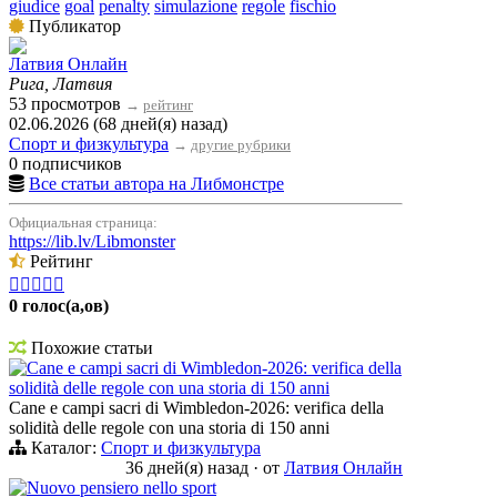
giudice
goal
penalty
simulazione
regole
fischio
Публикатор
Латвия Онлайн
Рига, Латвия
53 просмотров
→
рейтинг
02.06.2026 (68 дней(я) назад)
Спорт и физкультура
→
другие рубрики
0 подписчиков
Все статьи автора на Либмонстре
Официальная страница:
https://lib.lv/Libmonster
Рейтинг





0 голос(а,ов)
Похожие статьи
Cane e campi sacri di Wimbledon-2026: verifica della
solidità delle regole con una storia di 150 anni
Cane e campi sacri di Wimbledon-2026: verifica della
solidità delle regole con una storia di 150 anni
Каталог:
Спорт и физкультура
36 дней(я) назад
·
от
Латвия Онлайн
Nuovo pensiero nello sport