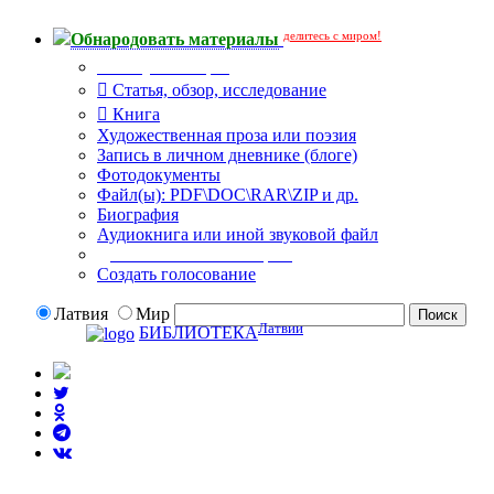
делитесь с миром!
Обнародовать материалы
Тип публикации
Статья, обзор, исследование
Книга
Художественная проза или поэзия
Запись в личном дневнике (блоге)
Фотодокументы
Файл(ы): PDF\DOC\RAR\ZIP и др.
Биография
Аудиокнига или иной звуковой файл
Дополнительные опции:
Создать голосование
Латвия
Мир
Латвии
БИБЛИОТЕКА