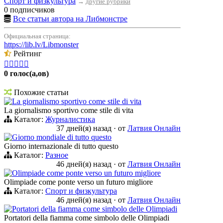
Спорт и физкультура
→
другие рубрики
0 подписчиков
Все статьи автора на Либмонстре
Официальная страница:
https://lib.lv/Libmonster
Рейтинг





0 голос(а,ов)
Похожие статьи
La giornalismo sportivo come stile di vita
La giornalismo sportivo come stile di vita
Каталог:
Журналистика
37 дней(я) назад
·
от
Латвия Онлайн
Giorno mondiale di tutto questo
Giorno internazionale di tutto questo
Каталог:
Разное
46 дней(я) назад
·
от
Латвия Онлайн
Olimpiade come ponte verso un futuro migliore
Olimpiade come ponte verso un futuro migliore
Каталог:
Спорт и физкультура
46 дней(я) назад
·
от
Латвия Онлайн
Portatori della fiamma come simbolo delle Olimpiadi
Portatori della fiamma come simbolo delle Olimpiadi