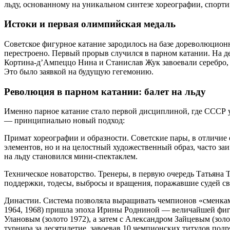
льду, основанному на уникальном синтезе хореографии, спорт
Истоки и первая олимпийская медаль
Советское фигурное катание зародилось на базе дореволюцион
перестроено. Первый прорыв случился в парном катании. На 
Кортина-д’Ампеццо Нина и Станислав Жук завоевали серебро,
Это было заявкой на будущую гегемонию.
Революция в парном катании: балет на льду
Именно парное катание стало первой дисциплиной, где СССР у
— принципиально новый подход:
Примат хореографии и образности. Советские пары, в отличие о
элементов, но и на целостный художественный образ, часто за
на льду становился мини-спектаклем.
Техническое новаторство. Тренеры, в первую очередь Татьяна
поддержки, тодесы, выбросы и вращения, поражавшие судей св
Династии. Система позволяла выращивать чемпионов «сменками
1964, 1968) пришла эпоха Ирины Родниной — величайшей фигу
Улановым (золото 1972), а затем с Александром Зайцевым (золо
турнира за десятилетие, завоевав 10 чемпионских титулов по