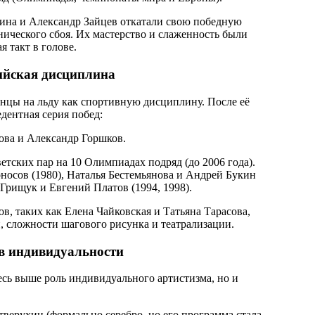
ина и Александр Зайцев откатали свою победную
нического сбоя. Их мастерство и слаженность были
 такт в голове.
пийская дисциплина
анцы на льду как спортивную дисциплину. После её
дентная серия побед:
ова и Александр Горшков.
етских пар на 10 Олимпиадах подряд (до 2006 года).
носов (1980), Наталья Бестемьянова и Андрей Букин
Грищук и Евгений Платов (1994, 1998).
в, таких как Елена Чайковская и Татьяна Тарасова,
, сложности шагового рисунка и театрализации.
в индивидуальности
есь выше роль индивидуального артистизма, но и
верухин (формально серебро, но его программа стала