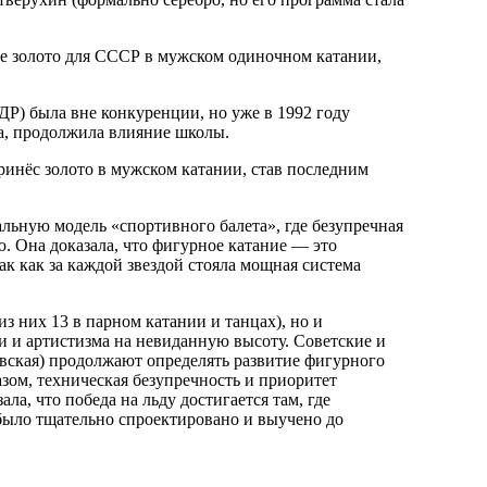
ое золото для СССР в мужском одиночном катании,
ДР) была вне конкуренции, но уже в 1992 году
а, продолжила влияние школы.
ринёс золото в мужском катании, став последним
льную модель «спортивного балета», где безупречная
. Она доказала, что фигурное катание — это
к как за каждой звездой стояла мощная система
з них 13 в парном катании и танцах), но и
и и артистизма на невиданную высоту. Советские и
вская) продолжают определять развитие фигурного
зом, техническая безупречность и приоритет
а, что победа на льду достигается там, где
о было тщательно спроектировано и выучено до