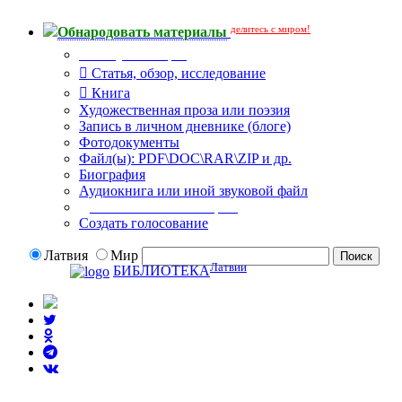
делитесь с миром!
Обнародовать материалы
Тип публикации
Статья, обзор, исследование
Книга
Художественная проза или поэзия
Запись в личном дневнике (блоге)
Фотодокументы
Файл(ы): PDF\DOC\RAR\ZIP и др.
Биография
Аудиокнига или иной звуковой файл
Дополнительные опции:
Создать голосование
Латвия
Мир
Латвии
БИБЛИОТЕКА