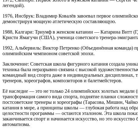
легендой).
1976, Инсбрук: Владимир Ковалёв завоевал первое олимпийск
демонстрируя мощную атлетическую составляющую.
1988, Калгари: Триумф в женском катании — Катарина Витт (Г
Кристи Ямагучи (США), ученица советского тренера-эмигрант
1992, Альбервиль: Виктор Петренко (Объединённая команда) п
олимпийским чемпионом советской эпохи.
Заключение: Советская школа фигурного катания создала уника
техника была неразрывно связана с высокой художественностью
командный вид спорта даже в индивидуальных дисциплинах, та
тренеров, хореографов, композиторов и балетмейстеров.
Её наследие — это не только 24 олимпийских золотых медали (и
трансформация самого вида спорта, поднятие планки сложност
постсоветские тренеры и хореографы (Тарасова, Мишин, Чайко
катания в мире, а принципы школы — глубокая работа над обра
целостности программы — остаются эталоном. Эта школа показал
заканчивается спорт и начинается искусство, но это искусств
автоматизма.