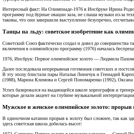
Интересный факт: На Олимпиаде-1976 в Инсбруке Ирина Родн
программу под бурные овации зала, не слыша музыки из-за тех
таковы, что они завершили выступление безупречно, отсчитывая
Танцы на льду: советское изобретение как олим
Советский Союз фактически создал и довел до совершенства т
включения в олимпийскую программу (1976) началась беспреце
1976, Инсбрук: Первое олимпийское золото — Людмила Пахом
Далее последовала непрерывная гегемония советских и постсов
В эту эпоху блистали пары Наталья Линичук и Геннадий Карпо
(1988), Марина Климова и Сергей Пономаренко (1992), Оксана 
Успех базировался на выдающейся школе хореографов и тренеро
которые делали акцент на глубине музыкальной интерпретации
Мужское и женское олимпийское золото: прорыв 
В одиночном катании прорыв к золоту был сложнее, так как зд
здесь советская школа добилась высот:
1972, Саппоро: Первое золото в мужском катании — Сергей Чет