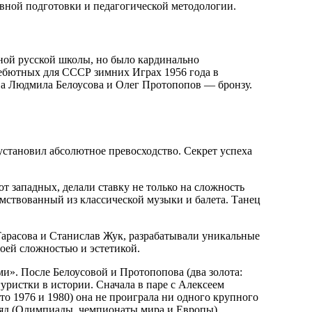
ивной подготовки и педагогической методологии.
ной русской школы, но было кардинально
дебютных для СССР зимних Играх 1956 года в
 а Людмила Белоусова и Олег Протопопов — бронзу.
становил абсолютное превосходство. Секрет успеха
т западных, делали ставку не только на сложность
имствованный из классической музыки и балета. Танец
 Тарасова и Станислав Жук, разрабатывали уникальные
оей сложностью и эстетикой.
». После Белоусовой и Протопопова (два золота:
ристки в истории. Сначала в паре с Алексеем
то 1976 и 1980) она не проиграла ни одного крупного
дряд (Олимпиады, чемпионаты мира и Европы).