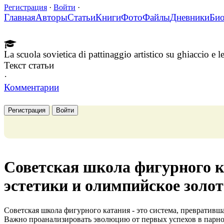
Регистрация
·
Войти
·
Главная
Авторы
Статьи
Книги
Фото
Файлы
Дневники
Би
La scuola sovietica di pattinaggio artistico su ghiaccio e le
Текст статьи
·
Комментарии
Регистрация
Войти
Советская школа фигурного к
эстетики и олимпийское золот
Советская школа фигурного катания - это система, превратившая
Важно проанализировать эволюцию от первых успехов в парно