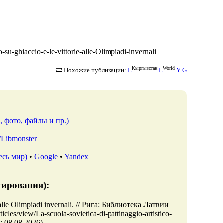
co-su-ghiaccio-e-le-vittorie-alle-Olimpiadi-invernali
Кыргызстан
World
Похожие публикации:
L
L
Y
G
, фото, файлы и пр.)
lv/Libmonster
есь мир)
•
Google
•
Yandex
тирования):
ie alle Olimpiadi invernali. // Рига: Библиотека Латвии
cles/view/La-scuola-sovietica-di-pattinaggio-artistico-
я: 08.08.2026).