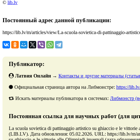
©
lib.lv
Постоянный адрес данной публикации:
https://lib.lv/m/articles/view/La-scuola-sovietica-di-pattinaggio-artisti
Публикатор:
Латвия Онлайн
→
Контакты и другие материалы (статьи
Официальная страница автора на Либмонстре:
https://lib.
Искать материалы публикатора в системах:
Либмонстр (в
Постоянная ссылка для научных работ (для ци
La scuola sovietica di pattinaggio artistico su ghiaccio e le vittor
(LIB.LV). Дата обновления: 05.02.2026. URL: https://lib.lv/m/arti
su-ghiaccio-e-le-vittorie-alle-Olimpiadi-invernali (дата обращени