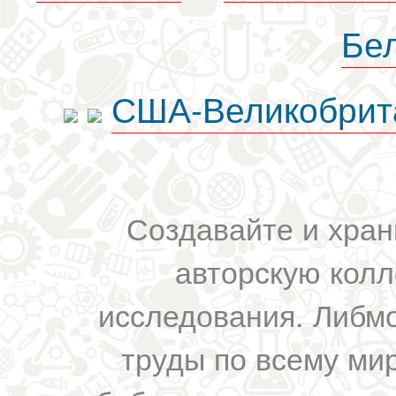
Бе
США-Великобрит
Создавайте и хран
авторскую колл
исследования. Либм
труды по всему мир