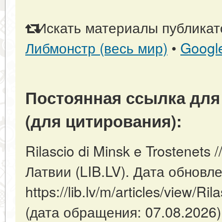
Искать материалы публикато
Либмонстр (весь мир)
•
Googl
Постоянная ссылка для
(для цитирования):
Rilascio di Minsk e Trostenets 
Латвии (LIB.LV). Дата обновл
https://lib.lv/m/articles/view/Ri
(дата обращения: 07.08.2026)