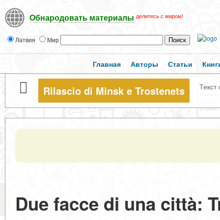
делитесь с миром!
Обнародовать материалы
Латвия
Мир
Главная
Авторы
Статьи
Книг
Текст 
Rilascio di Minsk e Trostenets
Due facce di una città: 