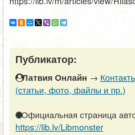
https://lib.lv/m/articles/view/Rila
Публикатор:
→
Контакт
Латвия Онлайн
(статьи, фото, файлы и пр.)
Официальная страница авто
https://lib.lv/Libmonster