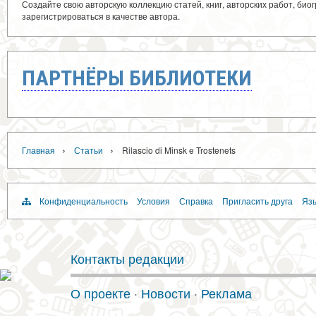
Создайте свою авторскую коллекцию статей, книг, авторских работ, би
зарегистрироваться в качестве автора.
ПАРТНЁРЫ БИБЛИОТЕКИ
›
›
Главная
Статьи
Rilascio di Minsk e Trostenets
Конфиденциальность
Условия
Справка
Пригласить друга
Язы
Контакты редакции
О проекте
·
Новости
·
Реклама