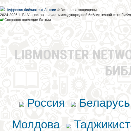
Цифровая библиотека Латвии
© Все права защищены
2024-2026, LIB.LV - составная часть международной библиотечной сети Либм
Сохраняя наследие Латвии
LIBMONSTER NETW
БИБ
Россия
Беларусь
Молдова
Таджикист