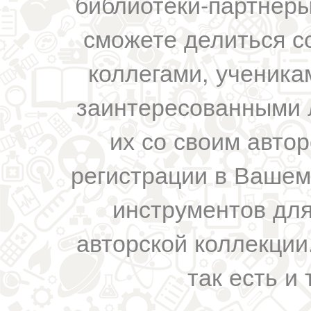
библиотеки-партнеры,
сможете делиться с
коллегами, ученика
заинтересованными 
их со своим авто
регистрации в Вашем
инструментов для
авторской коллекции.
так есть и 