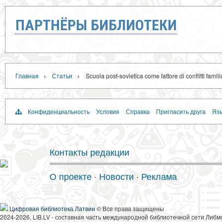
ПАРТНЁРЫ БИБЛИОТЕКИ
›
›
Главная
Статьи
Scuola post-sovietica come fattore di conflitti famili
Конфиденциальность
Условия
Справка
Пригласить друга
Язы
Контакты редакции
О проекте
·
Новости
·
Реклама
Цифровая библиотека Латвии
© Все права защищены
2024-2026, LIB.LV - составная часть международной библиотечной сети Либм