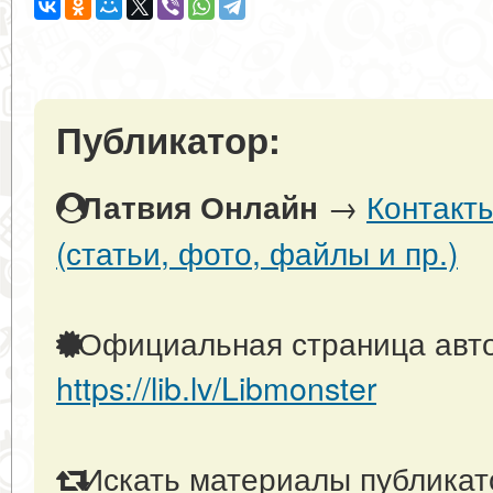
Публикатор:
→
Контакт
Латвия Онлайн
(статьи, фото, файлы и пр.)
Официальная страница авто
https://lib.lv/Libmonster
Искать материалы публикато