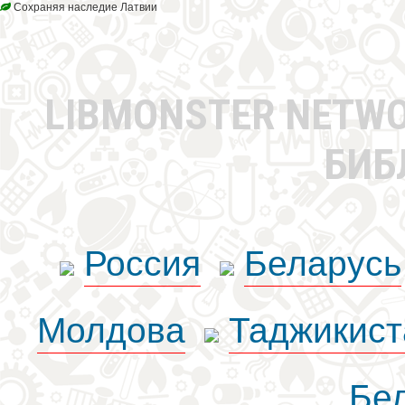
Сохраняя наследие Латвии
LIBMONSTER NETW
БИБ
Россия
Беларусь
Молдова
Таджикист
Бе