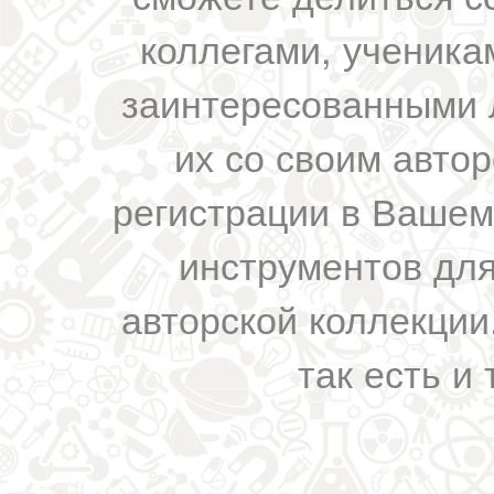
коллегами, ученика
заинтересованными 
их со своим авто
регистрации в Вашем
инструментов для
авторской коллекции.
так есть и 