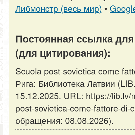
Либмонстр (весь мир)
•
Googl
Постоянная ссылка для
(для цитирования):
Scuola post-sovietica come fattore
Рига: Библиотека Латвии (LIB
15.12.2025. URL: https://lib.lv/
post-sovietica-come-fattore-di-con
обращения: 08.08.2026).