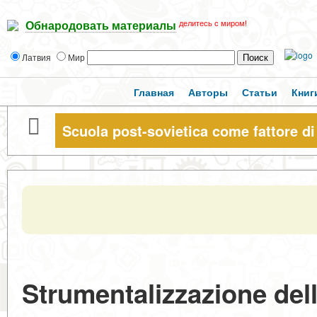
делитесь с миром!
Обнародовать материалы
Латвия
Мир
Главная
Авторы
Статьи
Книг
Scuola post-sovietica come fattore di c
Strumentalizzazione dell'