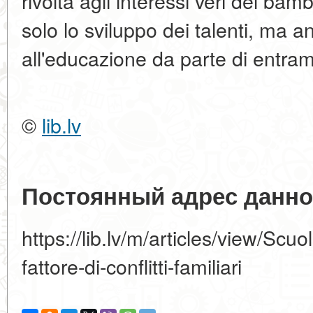
rivolta agli interessi veri del ba
solo lo sviluppo dei talenti, ma an
all'educazione da parte di entramb
©
lib.lv
Постоянный адрес данно
https://lib.lv/m/articles/view/Scu
fattore-di-conflitti-familiari