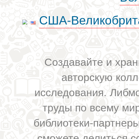
США-Великобрит
Создавайте и хран
авторскую колл
исследования. Либм
труды по всему мир
библиотеки-партнеры,
сможете делиться с