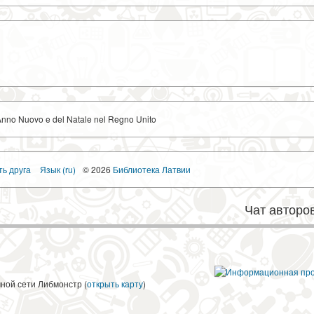
l'Anno Nuovo e del Natale nel Regno Unito
ть друга
Язык (ru)
© 2026
Библиотека Латвии
Чат авторо
чной сети Либмонстр (
открыть карту
)