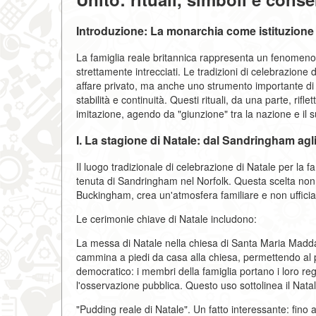
Introduzione: La monarchia come istituzione 
La famiglia reale britannica rappresenta un fenomeno un
strettamente intrecciati. Le tradizioni di celebrazio
affare privato, ma anche uno strumento importante di 
stabilità e continuità. Questi rituali, da una parte, rifl
imitazione, agendo da "giunzione" tra la nazione e il 
I. La stagione di Natale: dal Sandringham agli
Il luogo tradizionale di celebrazione di Natale per la f
tenuta di Sandringham nel Norfolk. Questa scelta non è
Buckingham, crea un'atmosfera familiare e non ufficia
Le cerimonie chiave di Natale includono:
La messa di Natale nella chiesa di Santa Maria Madd
cammina a piedi da casa alla chiesa, permettendo al pu
democratico: i membri della famiglia portano i loro reg
l'osservazione pubblica. Questo uso sottolinea il Natale
"Pudding reale di Natale". Un fatto interessante: fin