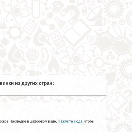
винки из других стран:
орское Наследие в цифровом виде.
Нажмите сюда
, чтобы