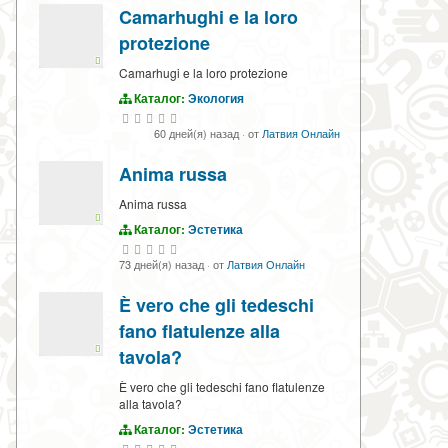
Camarhughi e la loro
protezione
Camarhugi e la loro protezione
Каталог:
Экология
60 дней(я) назад
·
от
Латвия Онлайн
Anima russa
Anima russa
Каталог:
Эстетика
73 дней(я) назад
·
от
Латвия Онлайн
È vero che gli tedeschi
fano flatulenze alla
tavola?
È vero che gli tedeschi fano flatulenze
alla tavola?
Каталог:
Эстетика