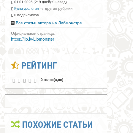
01.01.2026 (219 дней(я) назад)
→
другие рубрики
Культурология
0 подписчиков
Все статьи автора на Либмонстре
Официальная страница:
https://lib.lv/Libmonster
РЕЙТИНГ
0 голос(а,ов)
ПОХОЖИЕ СТАТЬИ