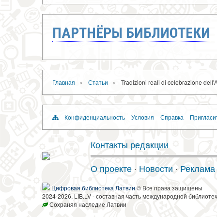
ПАРТНЁРЫ БИБЛИОТЕКИ
›
›
Главная
Статьи
Tradizioni reali di celebrazione del
Конфиденциальность
Условия
Справка
Пригласи
Контакты редакции
О проекте
·
Новости
·
Реклама
Цифровая библиотека Латвии
© Все права защищены
2024-2026, LIB.LV - составная часть международной библиоте
Сохраняя наследие Латвии