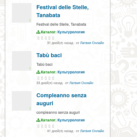
Festival delle Stelle,
Tanabata
Festival delle Stelle, Tanabata
Каталог:
Культурология
31 дней(я) назад
·
от
Латвия Онлайн
Tabù baci
Tabù baci
Каталог:
Культурология
33 дней(я) назад
·
от
Латвия Онлайн
Compleanno senza
auguri
compleanno senza auguri
Каталог:
Культурология
41 дней(я) назад
·
от
Латвия Онлайн