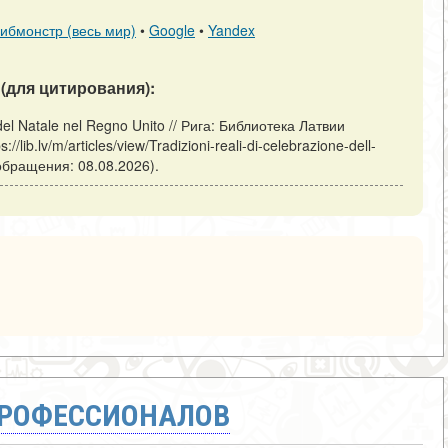
ибмонстр (весь мир)
•
Google
•
Yandex
(для цитирования):
 del Natale nel Regno Unito // Рига: Библиотека Латвии
/lib.lv/m/articles/view/Tradizioni-reali-di-celebrazione-dell-
обращения: 08.08.2026).
ПРОФЕССИОНАЛОВ