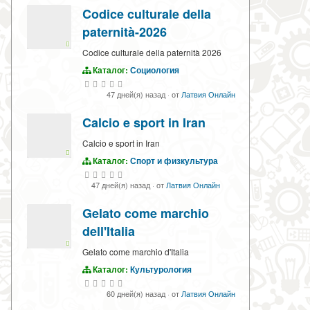
Codice culturale della
paternità-2026
Codice culturale della paternità 2026
Каталог:
Социология
47 дней(я) назад
·
от
Латвия Онлайн
Calcio e sport in Iran
Calcio e sport in Iran
Каталог:
Спорт и физкультура
47 дней(я) назад
·
от
Латвия Онлайн
Gelato come marchio
dell'Italia
Gelato come marchio d'Italia
Каталог:
Культурология
60 дней(я) назад
·
от
Латвия Онлайн