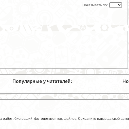
Показывать по:
Популярные у читателей:
Но
ких работ, биографий, фотодокументов, файлов. Сохраните навсегда своё авт