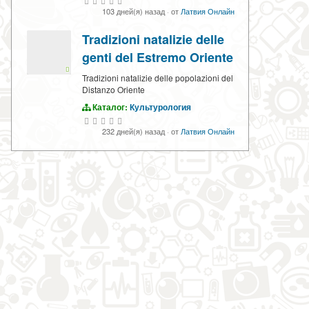
103 дней(я) назад
·
от
Латвия Онлайн
Tradizioni natalizie delle
genti del Estremo Oriente
Tradizioni natalizie delle popolazioni del
Distanzo Oriente
Каталог:
Культурология
232 дней(я) назад
·
от
Латвия Онлайн