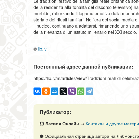
Le tradizioni festivo della famiglia reale britannica 
della residenza alla tonalità del discorso televisivo)
morbido, rafforzando il legame emotivo della monarchia
storia e dei rituali familiari. Nell'era dei social med
il nucleo, continuano a adattarsi, rimanendo uno strum
della rilevanza di un istituto millenario nel XXI secolo.
©
lib.lv
Постоянный адрес данной публикации:
https://lib.lv/m/articles/view/Tradizioni-reali-di-cel
Публикатор:
Латвия Онлайн
→
Контакты и другие матери
Официальная страница автора на Либмонст