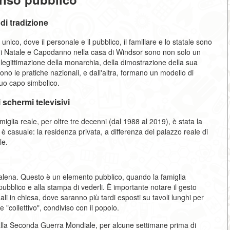
di tradizione
ico, dove il personale e il pubblico, il familiare e lo statale sono
ne di Natale e Capodanno nella casa di Windsor sono non solo un
legittimazione della monarchia, della dimostrazione della sua
ettono le pratiche nazionali, e dall'altra, formano un modello di
suo capo simbolico.
 schermi televisivi
amiglia reale, per oltre tre decenni (dal 1988 al 2019), è stata la
 casuale: la residenza privata, a differenza del palazzo reale di
le.
alena. Questo è un elemento pubblico, quando la famiglia
bblico e alla stampa di vederli. È importante notare il gesto
ali in chiesa, dove saranno più tardi esposti su tavoli lunghi per
 "collettivo", condiviso con il popolo.
o alla Seconda Guerra Mondiale, per alcune settimane prima di