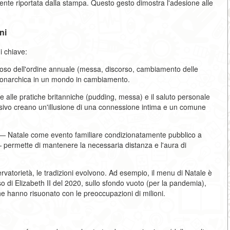
te riportata dalla stampa. Questo gesto dimostra l'adesione alle
ni
ni chiave:
igoroso dell'ordine annuale (messa, discorso, cambiamento delle
e monarchica in un mondo in cambiamento.
e alle pratiche britanniche (pudding, messa) e il saluto personale
isivo creano un'illusione di una connessione intima e un comune
one — Natale come evento familiare condizionatamente pubblico a
ermette di mantenere la necessaria distanza e l'aura di
atorietà, le tradizioni evolvono. Ad esempio, il menu di Natale è
 di Elizabeth II del 2020, sullo sfondo vuoto (per la pandemia),
he hanno risuonato con le preoccupazioni di milioni.