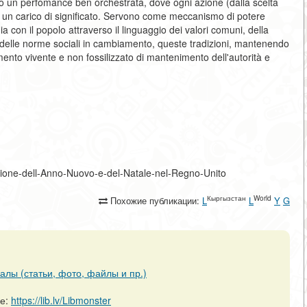
sono un perfomance ben orchestrata, dove ogni azione (dalla scelta
 ha un carico di significato. Servono come meccanismo di potere
 con il popolo attraverso il linguaggio dei valori comuni, della
ia e delle norme sociali in cambiamento, queste tradizioni, mantenendo
ento vivente e non fossilizzato di mantenimento dell'autorità e
ebrazione-dell-Anno-Nuovo-e-del-Natale-nel-Regno-Unito
Кыргызстан
World
Похожие публикации:
L
L
Y
G
алы (статьи, фото, файлы и пр.)
ре:
https://lib.lv/Libmonster