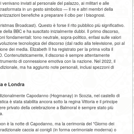
 venivano inviati al personale del palazzo, ai militari e alle
trasformata in un gesto simbolico — il re e altri membri della
nizzazioni benefiche a preparare il cibo per i bisognosi.
istmas Broadcast). Questo è forse il rito pubblico più significativo.
e della BBC e ha suscitato inizialmente dubbi. Il primo discorso,
oni fondamentali: tono neutrale, sopra-politico, enfasi sulle valori
voluzione tecnologica del discorso (dal radio alla televisione, poi al
zione dei media. Elizabeth II ha registrato per la prima volta il
 3D. Contenutisticamente, il discorso è sempre attentamente
e strumento di connessione emotiva con la nazione. Nel 2022, il
adizionale, ma ha aggiunto note personali, inclusi spezzoni di
zia e Londra
radizionalmente Capodanno (Hogmanay) in Scozia, nel castello di
 è stata stabilita ancora sotto la regina Vittoria e il principe
ere privato della celebrazione a Balmoral è sempre stato più
a.
o non è la notte di Capodanno, ma la cerimonia del "Giorno dei
tradizionale caccia ai conigli (in forma cerimoniale moderna) o