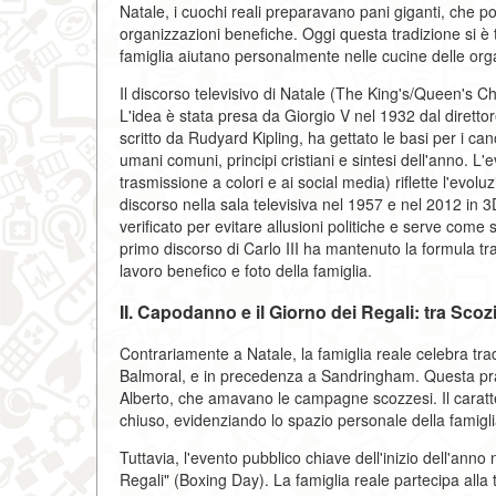
Natale, i cuochi reali preparavano pani giganti, che poi
organizzazioni benefiche. Oggi questa tradizione si è 
famiglia aiutano personalmente nelle cucine delle orga
Il discorso televisivo di Natale (The King's/Queen's Chr
L'idea è stata presa da Giorgio V nel 1932 dal direttor
scritto da Rudyard Kipling, ha gettato le basi per i can
umani comuni, principi cristiani e sintesi dell'anno. L'e
trasmissione a colori e ai social media) riflette l'evolu
discorso nella sala televisiva nel 1957 e nel 2012 in
verificato per evitare allusioni politiche e serve com
primo discorso di Carlo III ha mantenuto la formula tr
lavoro benefico e foto della famiglia.
II. Capodanno e il Giorno dei Regali: tra Sco
Contrariamente a Natale, la famiglia reale celebra t
Balmoral, e in precedenza a Sandringham. Questa pratica
Alberto, che amavano le campagne scozzesi. Il caratt
chiuso, evidenziando lo spazio personale della famigli
Tuttavia, l'evento pubblico chiave dell'inizio dell'ann
Regali" (Boxing Day). La famiglia reale partecipa alla 