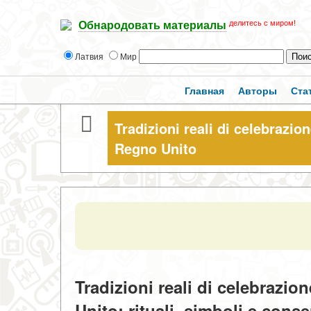
делитесь с миром!
Обнародовать материалы
Латвия
Мир
Главная
Авторы
Ста
Tradizioni reali di celebrazio
Regno Unito
Tradizioni reali di celebrazi
Unito: rituali, simboli e con