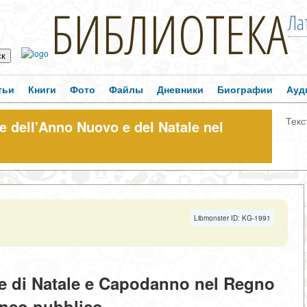
БИБЛИОТЕКА
Ла
тьи
Книги
Фото
Файлы
Дневники
Биографии
Ауд
Текс
ne dell'Anno Nuovo e del Natale nel
Libmonster ID: KG-1991
one di Natale e Capodanno nel Regno
senso pubblico