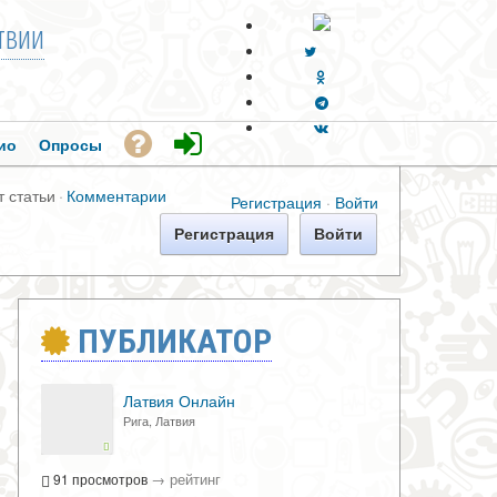
твии
ио
Опросы
т статьи
·
Комментарии
Регистрация
·
Войти
Регистрация
Войти
ПУБЛИКАТОР
Латвия Онлайн
Рига, Латвия
→
рейтинг
91 просмотров