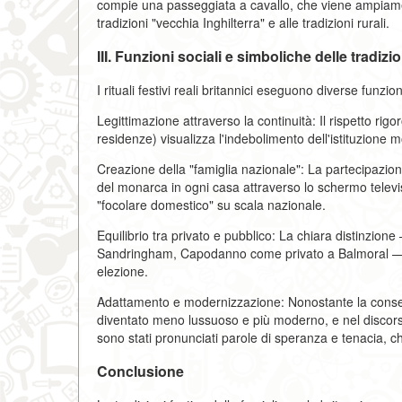
compie una passeggiata a cavallo, che viene ampiamen
tradizioni "vecchia Inghilterra" e alle tradizioni rurali.
III. Funzioni sociali e simboliche delle tradizio
I rituali festivi reali britannici eseguono diverse funzio
Legittimazione attraverso la continuità: Il rispetto r
residenze) visualizza l'indebolimento dell'istituzion
Creazione della "famiglia nazionale": La partecipazion
del monarca in ogni casa attraverso lo schermo telev
"focolare domestico" su scala nazionale.
Equilibrio tra privato e pubblico: La chiara distinzi
Sandringham, Capodanno come privato a Balmoral — p
elezione.
Adattamento e modernizzazione: Nonostante la conserv
diventato meno lussuoso e più moderno, e nel discorso
sono stati pronunciati parole di speranza e tenacia, c
Conclusione