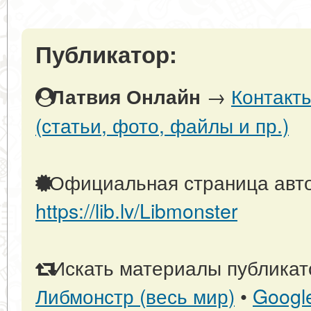
Публикатор:
→
Контакт
Латвия Онлайн
(статьи, фото, файлы и пр.)
Официальная страница авто
https://lib.lv/Libmonster
Искать материалы публикато
Либмонстр (весь мир)
•
Googl