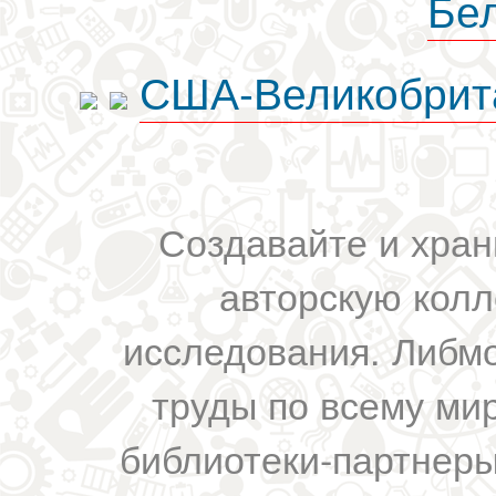
Бе
США-Великобрит
Создавайте и хран
авторскую колл
исследования. Либм
труды по всему мир
библиотеки-партнеры,