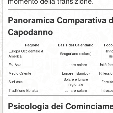
momento della transizione.
Panoramica Comparativa de
Capodanno
Regione
Basis del Calendario
Foco
Europa Occidentale &
Rinn
Gregoriano (solare)
America
ri
Est Asia
Lunare-solare
Unità fam
Medio Oriente
Lunare (islamico)
Riflessi
Solare e lunare
Sud Asia
Fertili
regionale
Tradizione Ebraica
Lunare-solare
Introsp
Psicologia dei Cominciame