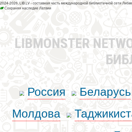
2024-2026, LIB.LV - составная часть международной библиотечной сети Либм
Сохраняя наследие Латвии
LIBMONSTER NETW
БИБ
Россия
Беларусь
Молдова
Таджикист