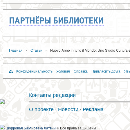
ПАРТНЁРЫ БИБЛИОТЕКИ
›
›
Главная
Статьи
Nuovo Anno in tutto il Mondo: Uno Studio Cultural
Конфиденциальность
Условия
Справка
Пригласить друга
Язы
Контакты редакции
О проекте
·
Новости
·
Реклама
Цифровая библиотека Латвии
© Все права защищены