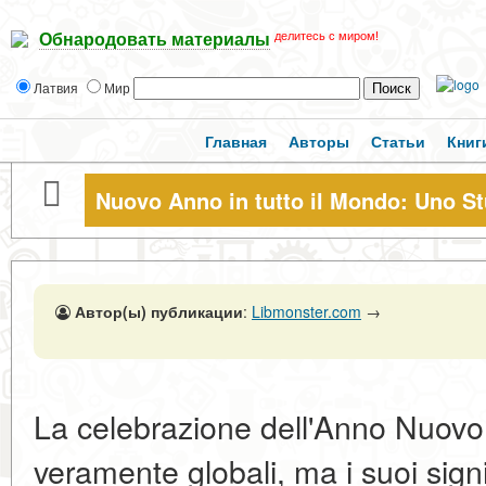
делитесь с миром!
Обнародовать материалы
Латвия
Мир
Главная
Авторы
Статьи
Книг
Nuovo Anno in tutto il Mondo: Uno St
Автор(ы) публикации
:
Libmonster.com
→
La celebrazione dell'Anno Nuovo è 
veramente globali, ma i suoi signi