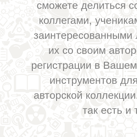
сможете делиться с
коллегами, ученика
заинтересованными 
их со своим авто
регистрации в Вашем
инструментов для
авторской коллекции.
так есть и 