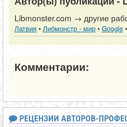
Автор(ы) публикации - 
Libmonster.com → другие раб
Латвия
•
Либмонстр - мир
•
Google
Комментарии:
РЕЦЕНЗИИ АВТОРОВ-ПРОФЕ