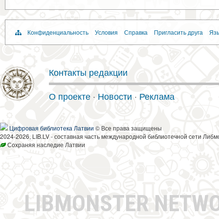
Конфиденциальность
Условия
Справка
Пригласить друга
Язы
Контакты редакции
О проекте
·
Новости
·
Реклама
Цифровая библиотека Латвии
© Все права защищены
2024-2026, LIB.LV - составная часть международной библиотечной сети Либм
Сохраняя наследие Латвии
LIBMONSTER NETW