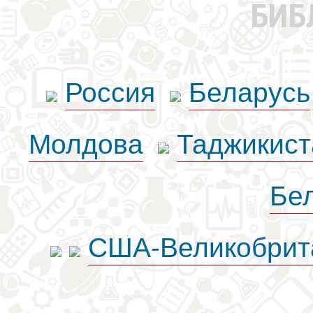
БИБ
Россия
Беларусь
Молдова
Таджикист
Бе
США-Великобрит