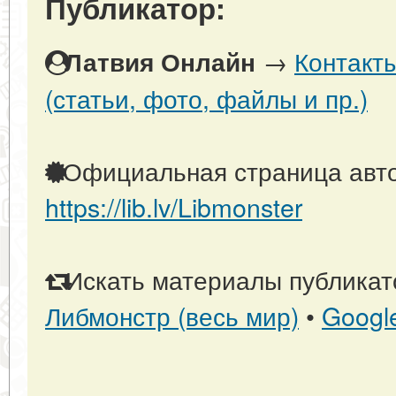
Публикатор:
→
Контакт
Латвия Онлайн
(статьи, фото, файлы и пр.)
Официальная страница авто
https://lib.lv/Libmonster
Искать материалы публикато
Либмонстр (весь мир)
•
Googl