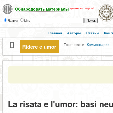
делитесь с миром!
Обнародовать материалы
Латвия
Мир
Главная
Авторы
Статьи
Книг
Текст статьи
·
Комментарии
Ridere e umor
La risata e l'umor: basi ne