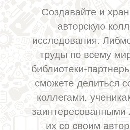
Создавайте и хран
авторскую колл
исследования. Либм
труды по всему мир
библиотеки-партнеры,
сможете делиться с
коллегами, ученика
заинтересованными 
их со своим авто