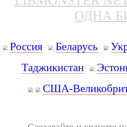
LIBMONSTER N
ОДНА Б
Россия
Беларусь
Ук
Таджикистан
Эстон
США-Великобрит
Создавайте и храните 