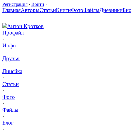
Регистрация
·
Войти
·
Главная
Авторы
Статьи
Книги
Фото
Файлы
Дневники
Би
Антон Кротков
Профайл
·
Инфо
·
Друзья
·
Линейка
·
Статьи
·
Фото
·
Файлы
·
Блог
·