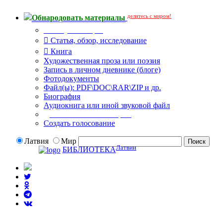
делитесь с миром!
Обнародовать материалы
Тип публикации
Статья, обзор, исследование
Книга
Художественная проза или поэзия
Запись в личном дневнике (блоге)
Фотодокументы
Файл(ы): PDF\DOC\RAR\ZIP и др.
Биография
Аудиокнига или иной звуковой файл
Дополнительные опции:
Создать голосование
Латвия
Мир
Латвии
БИБЛИОТЕКА