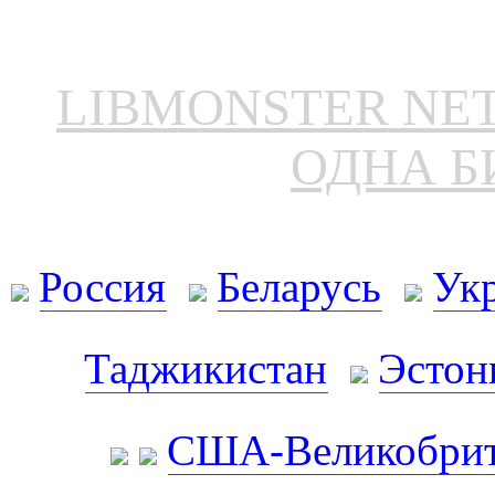
LIBMONSTER N
ОДНА Б
Россия
Беларусь
Ук
Таджикистан
Эстон
США-Великобрит