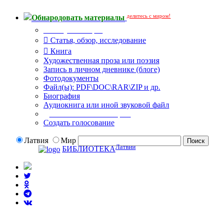
делитесь с миром!
Обнародовать материалы
Тип публикации
Статья, обзор, исследование
Книга
Художественная проза или поэзия
Запись в личном дневнике (блоге)
Фотодокументы
Файл(ы): PDF\DOC\RAR\ZIP и др.
Биография
Аудиокнига или иной звуковой файл
Дополнительные опции:
Создать голосование
Латвия
Мир
Латвии
БИБЛИОТЕКА