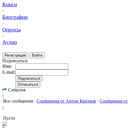
Книги
·
Биографии
·
Опросы
·
Аудио
Регистрация
Войти
Подписаться
Имя:
E-mail:
События
‹
Все сообщения
·
Сообщения от Антон Кротков
·
Сообщения от
›
Пусто