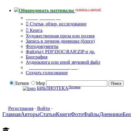
делитесь с миром!
Обнародовать материалы
Тип публикации
Статья, обзор, исследование
Книга
Художественная проза или поэзия
Запись в личном дневнике (блоге)
Фотодокументы
Файл(ы): PDF\DOC\RAR\ZIP и др.
Биография
Аудиокнига или иной звуковой файл
Дополнительные опции:
Создать голосование
Латвия
Мир
Латвии
БИБЛИОТЕКА
Регистрация
·
Войти
·
Главная
Авторы
Статьи
Книги
Фото
Файлы
Дневники
Би