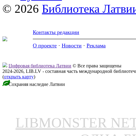
© 2026
Библиотека Латви
Контакты редакции
О проекте
·
Новости
·
Реклама
Цифровая библиотека Латвии
© Все права защищены
2024-2026, LIB.LV - составная часть международной библиоте
(
открыть карту
)
Сохраняя наследие Латвии
LIBMONSTER N