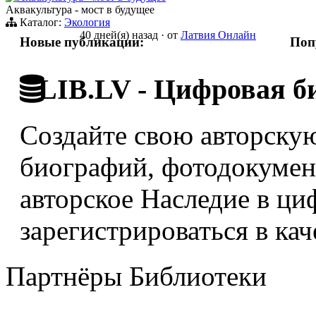
Аквакультура - мост в будущее
Каталог:
Экология
40 дней(я) назад
·
от
Латвия Онлайн
Новые публикации:
Поп
LIB.LV - Цифровая б
Создайте свою авторскую
биографий, фотодокумент
авторское Наследие в ци
зарегистрироваться в кач
Партнёры Библиотеки