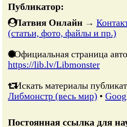
Публикатор:
Латвия Онлайн
→
Контак
(статьи, фото, файлы и пр.)
Официальная страница авто
https://lib.lv/Libmonster
Искать материалы публикат
Либмонстр (весь мир)
•
Goog
Постоянная ссылка для на