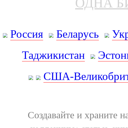
ОДНА Б
Россия
Беларусь
Ук
Таджикистан
Эстон
США-Великобрит
Создавайте и храните 