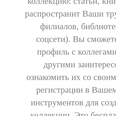
коллекцию: статьи, кн
распространит Ваши тру
филиалов, библиоте
соцсети). Вы сможет
профиль с коллегами
другими заинтере
ознакомить их со свои
регистрации в Вашем
инструментов для соз
коллекции. Это бесплат