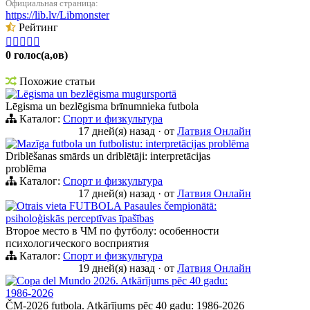
Официальная страница:
https://lib.lv/Libmonster
Рейтинг





0 голос(а,ов)
Похожие статьи
Lēgisma un bezlēgisma mugursportā
Lēgisma un bezlēgisma brīnumnieka futbola
Каталог:
Спорт и физкультура
17 дней(я) назад
·
от
Латвия Онлайн
Mazīga futbola un futbolistu: interpretācijas problēma
Driblēšanas smārds un driblētāji: interpretācijas
problēma
Каталог:
Спорт и физкультура
17 дней(я) назад
·
от
Латвия Онлайн
Otrais vieta FUTBOLA Pasaules čempionātā:
psiholoģiskās perceptīvas īpašības
Второе место в ЧМ по футболу: особенности
психологического восприятия
Каталог:
Спорт и физкультура
19 дней(я) назад
·
от
Латвия Онлайн
Copa del Mundo 2026. Atkārījums pēc 40 gadu:
1986-2026
ČM-2026 futbola. Atkārījums pēc 40 gadu: 1986-2026