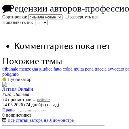
Рецензии авторов-професси
Сортировка:
развернуть все
Показывать по:
Комментариев пока нет
Похожие темы
tribunale
menzogna
giudice
fatto
colpa
multa
pena
traccia
avvocato
p
poligrafo
Публикатор
Латвия Онлайн
Рига, Латвия
74 просмотров
→
рейтинг
24.05.2026 (74 дней(я) назад)
Право
→
другие рубрики
0 подписчиков
Все статьи автора на Либмонстре