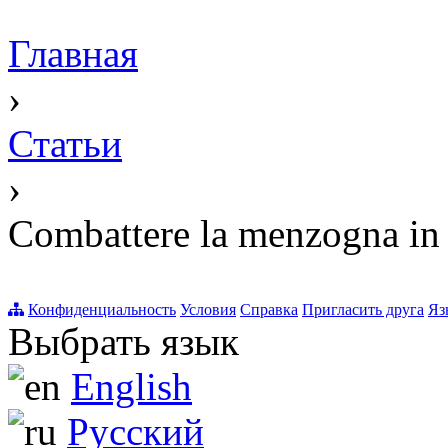
Главная
›
Статьи
›
Combattere la menzogna in 
Конфиденциальность
Условия
Справка
Пригласить друга
Яз
Выбрать язык
English
Русский