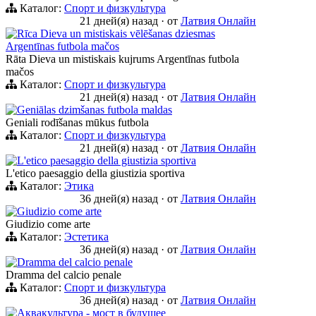
Каталог:
Спорт и физкультура
21 дней(я) назад
·
от
Латвия Онлайн
Rīca Dieva un mistiskais vēlēšanas dziesmas
Argentīnas futbola mačos
Rāta Dieva un mistiskais kujrums Argentīnas futbola
mačos
Каталог:
Спорт и физкультура
21 дней(я) назад
·
от
Латвия Онлайн
Geniālas dzimšanas futbola maldas
Geniali rodīšanas mūkus futbola
Каталог:
Спорт и физкультура
21 дней(я) назад
·
от
Латвия Онлайн
L'etico paesaggio della giustizia sportiva
L'etico paesaggio della giustizia sportiva
Каталог:
Этика
36 дней(я) назад
·
от
Латвия Онлайн
Giudizio come arte
Giudizio come arte
Каталог:
Эстетика
36 дней(я) назад
·
от
Латвия Онлайн
Dramma del calcio penale
Dramma del calcio penale
Каталог:
Спорт и физкультура
36 дней(я) назад
·
от
Латвия Онлайн
Аквакультура - мост в будущее